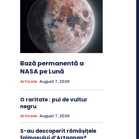
Bază permanentă a
NASA pe Lună
Articole
August 7, 2026
O raritate : pui de vultur
negru
Articole
August 7, 2026
S-au descoperit rămășițele
faimosului d’Artagnan?