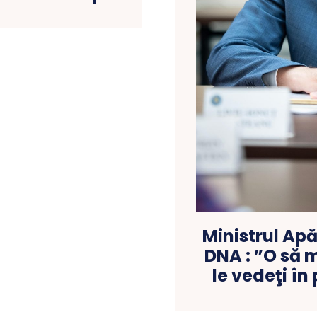
Ministrul Apă
DNA : ”O să m
le vedeţi î