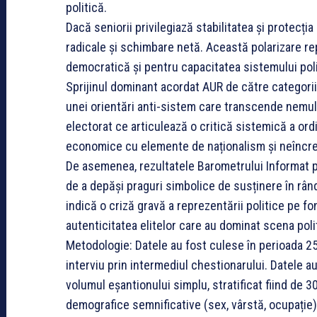
politică.
Dacă seniorii privilegiază stabilitatea și protecția
radicale și schimbare netă. Această polarizare r
democratică și pentru capacitatea sistemului polit
Sprijinul dominant acordat AUR de către categorii
unei orientări anti-sistem care transcende nemul
electorat ce articulează o critică sistemică a or
economice cu elemente de naționalism și neîncred
De asemenea, rezultatele Barometrului Informat 
de a depăși praguri simbolice de susținere în rândul
indică o criză gravă a reprezentării politice pe fo
autenticitatea elitelor care au dominat scena poli
Metodologie: Datele au fost culese în perioada 
interviu prin intermediul chestionarului. Datele a
volumul eșantionului simplu, stratificat fiind de 
demografice semnificative (sex, vârstă, ocupație)