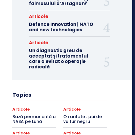
faimosului d’Artagnan?
Articole
Defence Innovation | NATO
and new technologies
Articole
Un diagnostic greu de
acceptat și tratamentul
care a evitat o operație
radicală
Topics
Articole
Articole
Bază permanentă a
O raritate : pui de
NASA pe Lună
vultur negru
Articole
Articole