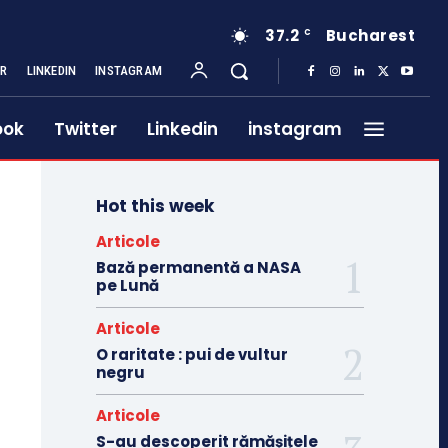
37.2
Bucharest
C
ER
LINKEDIN
INSTAGRAM
ook
Twitter
Linkedin
instagram
Hot this week
Articole
Bază permanentă a NASA
pe Lună
Articole
O raritate : pui de vultur
negru
Articole
S-au descoperit rămășițele