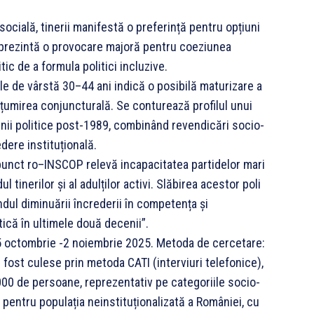
 socială, tinerii manifestă o preferință pentru opțiuni
eprezintă o provocare majoră pentru coeziunea
ic de a formula politici incluzive.
le de vârstă 30–44 ani indică o posibilă maturizare a
țumirea conjuncturală. Se conturează profilul unui
dinii politice post-1989, combinând revendicări socio-
ere instituțională.
punct ro–INSCOP relevă incapacitatea partidelor mari
 tinerilor și al adulților activi. Slăbirea acestor poli
ndul diminuării încrederii în competența și
tică în ultimele două decenii”.
25 octombrie -2 noiembrie 2025. Metoda de cercetare:
u fost culese prin metoda CATI (interviuri telefonice),
3000 de persoane, reprezentativ pe categoriile socio-
 pentru populația neinstituționalizată a României, cu