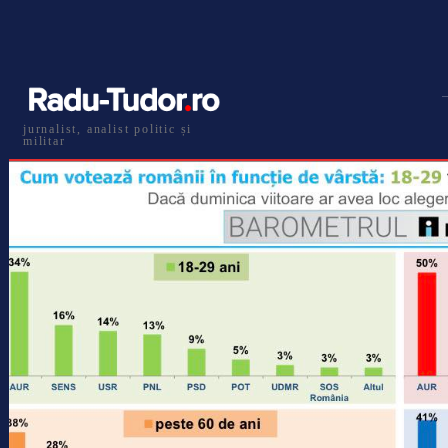
jurnalist, analist politic și
militar