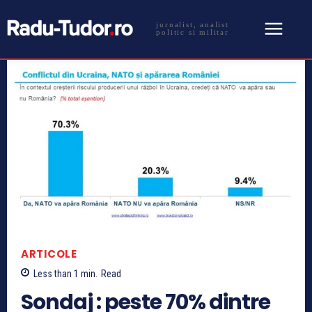
jurnalist, analist
politic si militar
ARTICOLE
Less than 1
min.
Read
Sondaj : peste 70% dintre