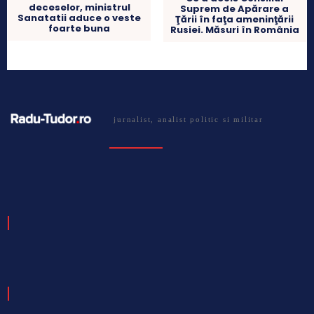
deceselor, ministrul
Suprem de Apărare a
Sanatatii aduce o veste
Ţării în faţa ameninţării
foarte buna
Rusiei. Măsuri în România
jurnalist, analist politic si militar