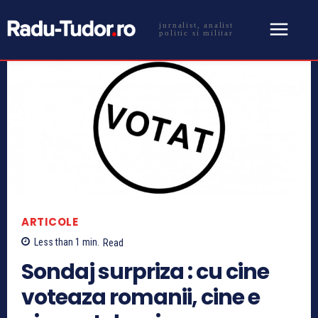
jurnalist, analist
politic si militar
ARTICOLE
Less than 1
min.
Read
Sondaj surpriza : cu cine
voteaza romanii, cine e