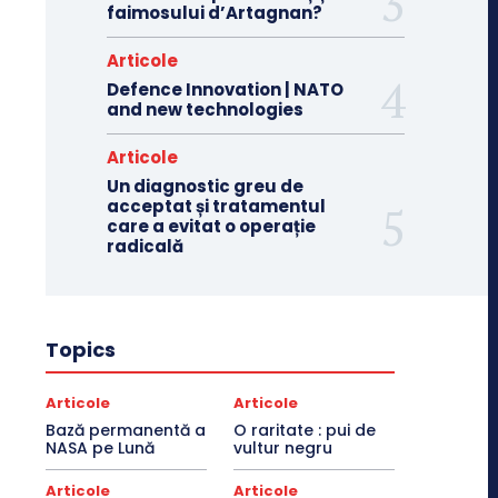
faimosului d’Artagnan?
Articole
Defence Innovation | NATO
and new technologies
Articole
Un diagnostic greu de
acceptat și tratamentul
care a evitat o operație
radicală
Topics
Articole
Articole
Bază permanentă a
O raritate : pui de
NASA pe Lună
vultur negru
Articole
Articole