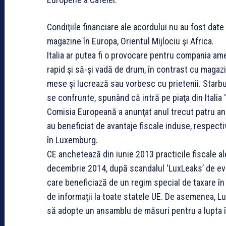
Condiţiile financiare ale acordului nu au fost date
magazine în Europa, Orientul Mijlociu şi Africa.
Italia ar putea fi o provocare pentru compania am
rapid şi să-şi vadă de drum, în contrast cu magazi
mese şi lucrează sau vorbesc cu prietenii. Starbuc
se confrunte, spunând că intră pe piaţa din Italia ‘
Comisia Europeană a anunţat anul trecut patru 
au beneficiat de avantaje fiscale induse, respecti
în Luxemburg.
CE anchetează din iunie 2013 practicile fiscale al
decembrie 2014, după scandalul ‘LuxLeaks’ de eva
care beneficiază de un regim special de taxare î
de informaţii la toate statele UE. De asemenea, L
să adopte un ansamblu de măsuri pentru a lupta îm