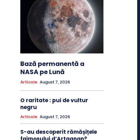
Bază permanentă a
NASA pe Lună
Articole
August 7, 2026
O raritate : pui de vultur
negru
Articole
August 7, 2026
S-au descoperit rămășițele
faimosului d’Artagnan?