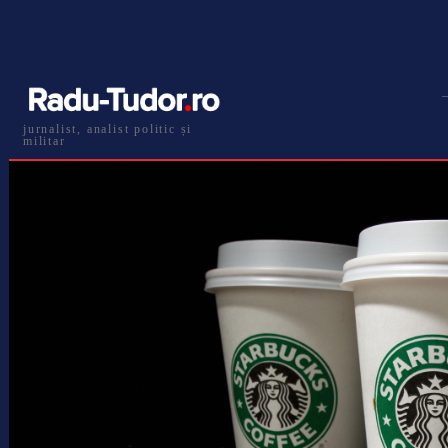
jurnalist, analist politic și
militar