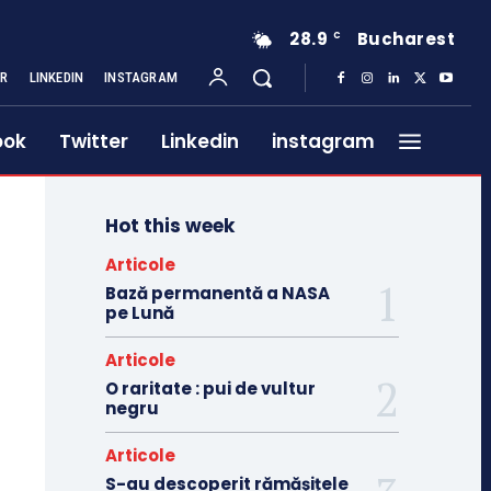
28.9
Bucharest
C
ER
LINKEDIN
INSTAGRAM
ook
Twitter
Linkedin
instagram
Hot this week
Articole
Bază permanentă a NASA
pe Lună
Articole
O raritate : pui de vultur
negru
Articole
S-au descoperit rămășițele