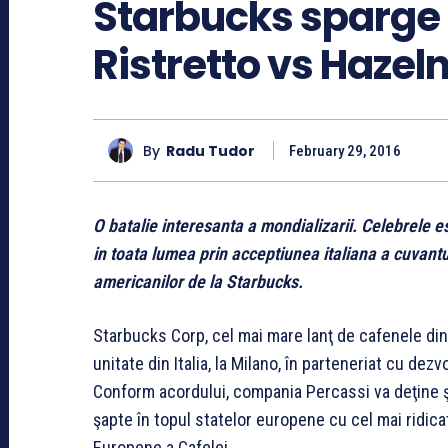
Starbucks sparge g
Ristretto vs Hazeln
By
Radu Tudor
February 29, 2016
O batalie interesanta a mondializarii. Celebrele 
in toata lumea prin acceptiunea italiana a cuvant
americanilor de la Starbucks.
Starbucks Corp, cel mai mare lanţ de cafenele din 
unitate din Italia, la Milano, în parteneriat cu dez
Conform acordului, compania Percassi va deţine şi 
şapte în topul statelor europene cu cel mai ridic
Europene a Cafelei.