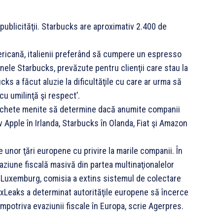
 publicităţii. Starbucks are aproximativ 2.400 de
ericană, italienii preferând să cumpere un espresso
nele Starbucks, prevăzute pentru clienţii care stau la
ks a făcut aluzie la dificultăţile cu care ar urma să
cu umilinţă şi respect’.
anchete menite să determine dacă anumite companii
v Apple în Irlanda, Starbucks în Olanda, Fiat şi Amazon
e unor ţări europene cu privire la marile companii. În
ziune fiscală masivă din partea multinaţionalelor
n Luxemburg, comisia a extins sistemul de colectare
uxLeaks a determinat autorităţile europene să încerce
potriva evaziunii fiscale în Europa, scrie Agerpres.