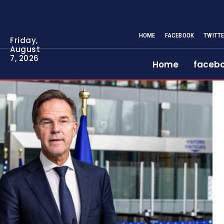
HOME
FACEBOOK
TWITT
Friday,
August
7, 2026
Home
faceb