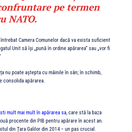
confruntare pe termen
cu NATO.
a întrebat Camera Comunelor dacă va exista suficient
atul Unit să își „pună în ordine apărarea” sau „vor fi
”
a nu poate aștepta cu mâinile în sân; în schimb,
e consolida apărarea.
esti mult mai mult în apărarea sa
, care stă la baza
in două procente din PIB pentru apărare în acest an.
ul din Țara Galilor din 2014 – un pas crucial.