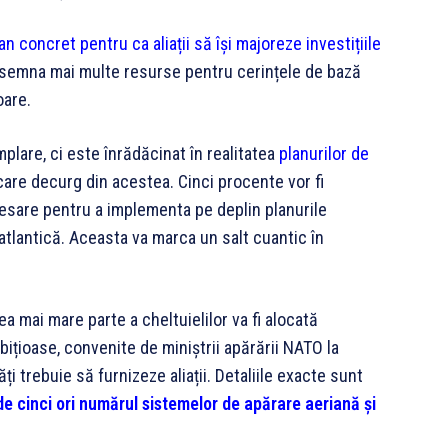
an concret pentru ca aliații să își majoreze investițiile
nsemna mai multe resurse pentru cerințele de bază
oare.
plare, ci este înrădăcinat în realitatea
planurilor de
are decurg din acestea. Cinci procente vor fi
ecesare pentru a implementa pe deplin planurile
atlantică. Aceasta va marca un salt cuantic în
Cea mai mare parte a cheltuielilor va fi alocată
ițioase, convenite de miniștrii apărării NATO la
ăți trebuie să furnizeze aliații. Detaliile exacte sunt
de cinci ori numărul sistemelor de apărare aeriană și