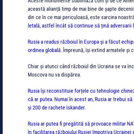
Aceste monumente subliniază cum și de ce Ameri
această alianță timp de mai bine de șapte decen
din ce în ce mai periculoasă, este sarcina noastr
letală, astfel încât să continue să țină adversarii 
Rusia a readus războiul în Europa și a făcut echi
ordinea globală
. Împreună, își extind armatele și c
Chiar și atunci când războiul din Ucraina se va în
Moscova nu va dispărea.
Rusia își reconstituie forțele cu tehnologie chin
că ar putea. Numai în acest an, Rusia ar trebui să
și 200 de rachete Iskander.
Rusia ar putea fi pregătită să provoace militar NA
în facilitarea războiului Rusiei împotriva Ucrainei ș