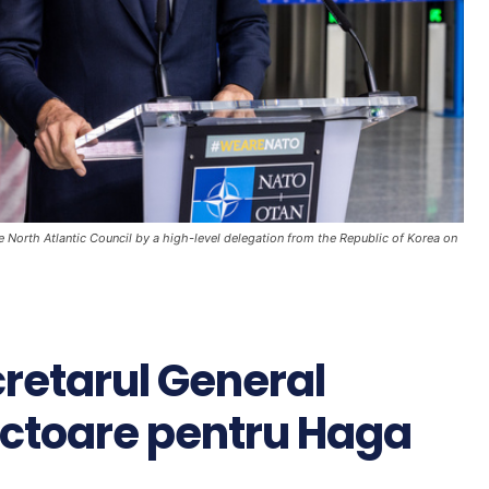
 North Atlantic Council by a high-level delegation from the Republic of Korea on
retarul General
irectoare pentru Haga