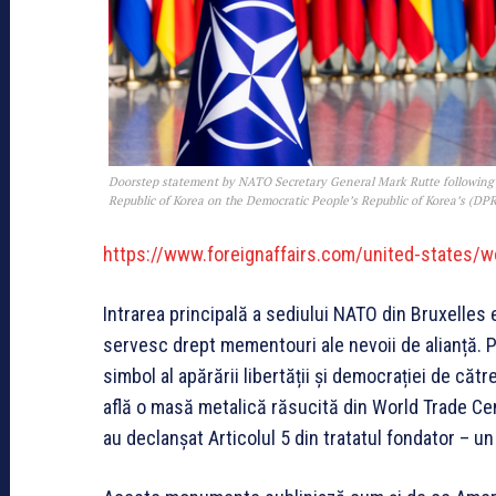
Doorstep statement by NATO Secretary General Mark Rutte following a 
Republic of Korea on the Democratic People’s Republic of Korea’s (DP
https://www.foreignaffairs.com/united-states/w
Intrarea principală a sediului NATO din Bruxelle
servesc drept mementouri ale nevoii de alianță. Pe
simbol al apărării libertății și democrației de căt
află o masă metalică răsucită din World Trade Cente
au declanșat Articolul 5 din tratatul fondator – u