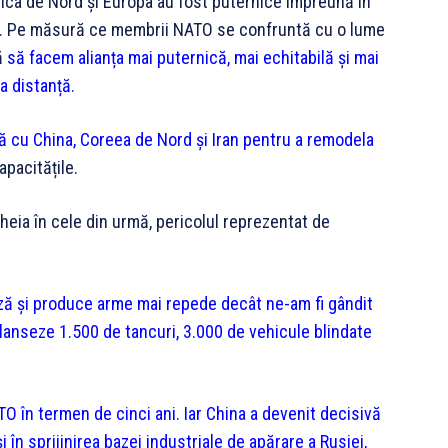
ca de Nord și Europa au fost puternice împreună în
ii. Pe măsură ce membrii NATO se confruntă cu o lume
ă
să facem alianța mai puternică, mai echitabilă și mai
la distanță.
pă cu China, Coreea de Nord și Iran pentru a remodela
apacitățile.
cheia în cele din urmă, pericolul reprezentat de
eză și produce arme mai repede decât ne-am fi gândit
 lanseze 1.500 de tancuri, 3.000 de vehicule blindate
TO în termen de cinci ani. Iar China a devenit decisivă
i în sprijinirea bazei industriale de apărare a Rusiei,