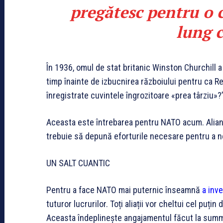
pregătesc pentru o 
lung 
În 1936, omul de stat britanic Winston Churchill 
timp înainte de izbucnirea războiului pentru ca Reg
înregistrate cuvintele îngrozitoare «prea târziu»?
Aceasta este întrebarea pentru NATO acum. Alianț
trebuie să depună eforturile necesare pentru a n
UN SALT CUANTIC
Pentru a face NATO mai puternic înseamnă
a inv
tuturor lucrurilor. Toți aliații vor cheltui cel puț
Aceasta îndeplinește angajamentul făcut la summit