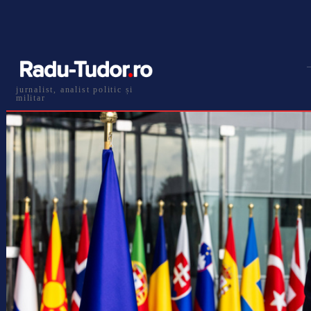
jurnalist, analist politic și
militar