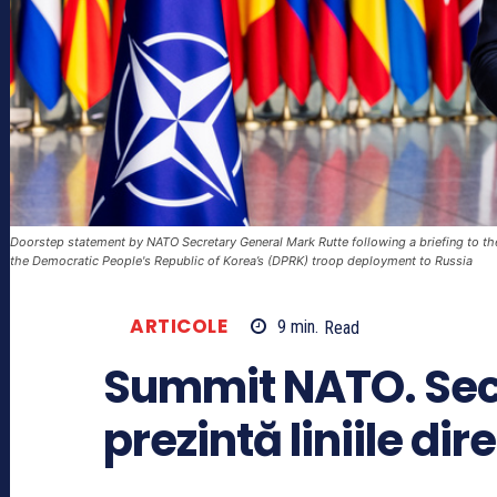
Doorstep statement by NATO Secretary General Mark Rutte following a briefing to the
the Democratic People's Republic of Korea’s (DPRK) troop deployment to Russia
ARTICOLE
9
min.
Read
Summit NATO. Sec
prezintă liniile d