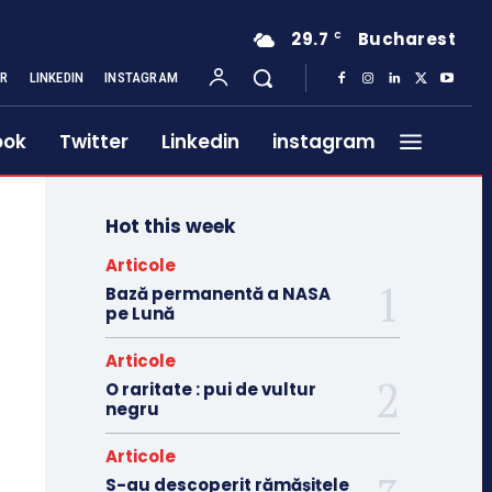
29.7
Bucharest
C
ER
LINKEDIN
INSTAGRAM
ook
Twitter
Linkedin
instagram
Hot this week
Articole
Bază permanentă a NASA
pe Lună
Articole
O raritate : pui de vultur
negru
Articole
S-au descoperit rămășițele