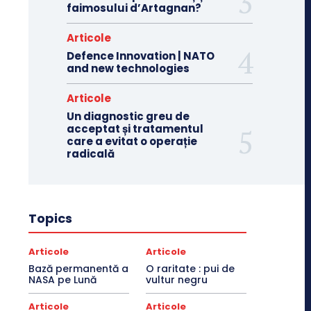
faimosului d’Artagnan?
Articole
Defence Innovation | NATO
and new technologies
Articole
Un diagnostic greu de
acceptat și tratamentul
care a evitat o operație
radicală
Topics
Articole
Articole
Bază permanentă a
O raritate : pui de
NASA pe Lună
vultur negru
Articole
Articole