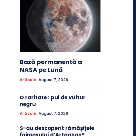
Bază permanentă a
NASA pe Lună
Articole
August 7, 2026
O raritate : pui de vultur
negru
Articole
August 7, 2026
S-au descoperit rămășițele
faimosului d’Artagnan?