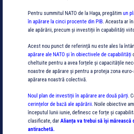
Pentru summitul NATO de la Haga, pregătim
un pl
în apărare la cinci procente din PIB
. Aceasta ar î
ale apărării, precum și investiții în capabilități viit
Acest nou punct de referință nu este ales la întâm
apărare ale NATO și în obiectivele de capabilități
c
cheltuite pentru a avea forțele și capacitățile n
noastre de apărare și pentru a proteja zona euro-
apărarea noastră colectivă.
Noul plan de investiții în apărare are două părți
. 
cerințelor de bază ale apărării.
Noile obiective amb
începutul lunii iunie, definesc ce forțe și capabilit
clasificate, dar
A
l
ianța va trebui să își mărească 
antirachetă.