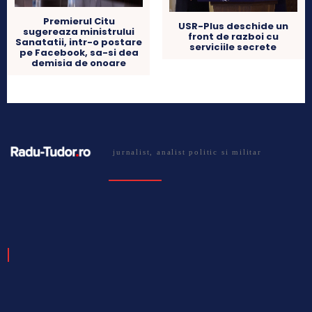
Premierul Citu
USR-Plus deschide un
sugereaza ministrului
front de razboi cu
Sanatatii, intr-o postare
serviciile secrete
pe Facebook, sa-si dea
demisia de onoare
jurnalist, analist politic si militar