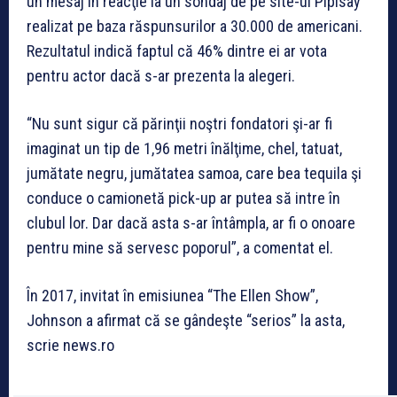
un mesaj în reacţie la un sondaj de pe site-ul Piplsay
realizat pe baza răspunsurilor a 30.000 de americani.
Rezultatul indică faptul că 46% dintre ei ar vota
pentru actor dacă s-ar prezenta la alegeri.
“Nu sunt sigur că părinţii noştri fondatori şi-ar fi
imaginat un tip de 1,96 metri înălţime, chel, tatuat,
jumătate negru, jumătatea samoa, care bea tequila şi
conduce o camionetă pick-up ar putea să intre în
clubul lor. Dar dacă asta s-ar întâmpla, ar fi o onoare
pentru mine să servesc poporul”, a comentat el.
În 2017, invitat în emisiunea “The Ellen Show”,
Johnson a afirmat că se gândeşte “serios” la asta,
scrie news.ro