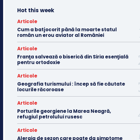
Hot this week
Articole
Cum a batjocorit până la moarte statul
român un erou aviator al României
Articole
Franţa salvează o biserică din Siria esenţială
pentru ortodoxie
Articole
Geografia turismului : încep să fie căutate
locurile răcoroase
Articole
Porturile georgiene la Marea Neagră,
refugiul petrolului rusesc
Articole
Alergia de sezon care poate da simptome