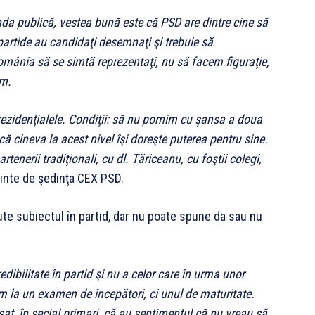
nda publică, vestea bună este că PSD are dintre cine să
 partide au candidaţi desemnaţi şi trebuie să
mânia să se simtă reprezentaţi, nu să facem figuraţie,
ăm.
rezidenţialele. Condiţii: să nu pornim cu şansa a doua
ă cineva la acest nivel îşi doreşte puterea pentru sine.
rtenerii tradiţionali, cu dl. Tăriceanu, cu foştii colegi,
nainte de şedinţa CEX PSD.
te subiectul în partid, dar nu poate spune da sau nu
ibilitate în partid şi nu a celor care în urma unor
em la un examen de începători, ci unul de maturitate.
at, în secial primari, că au sentimentul că nu vreau să