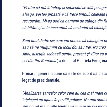
“Pentru că mă întrebaţi şi subiectul se află pe age
aleagă, vestea proastă e că trece timpul, celelalte
recuperăm. Mi-aş dori ca oamenii de stânga din Ro
să bifăm şi asta înseamnă să ne dorim să câştig
Sunt unul dintre cei care imi doresc să câştigăm p
sau să ne mulţumim cu locul doi sau trei. Nu cred c
Apoi, discuţia serioasă pentru prezent şi viitor cu pa
cei din Pro România”,
a declarat Gabriela Firea, î
Primarul general spune că este de acord să discu
legat de prezidenţiale.
“Analizarea şanselor celor care au cea mai mare cred
înţelegeri au ajuns în poziţii publice. Nu mai sunt
Am primit mai multe telefoane în care mi s-a reproş