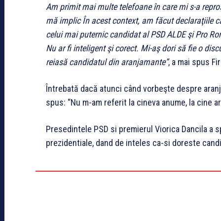
Am primit mai multe telefoane în care mi s-a reproş
mă implic În acest context, am făcut declaraţiile că 
celui mai puternic candidat al PSD ALDE şi Pro Ro
Nu ar fi inteligent şi corect. Mi-aş dori să fie o disc
reiasă candidatul din aranjamante”
, a mai spus Fir
Întrebată dacă atunci când vorbeşte despre aranjam
spus: “Nu m-am referit la cineva anume, la cine a
Presedintele PSD si premierul Viorica Dancila a s
prezidentiale, dand de inteles ca-si doreste cand