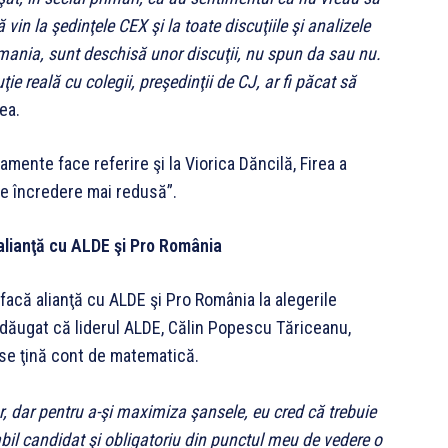
vin la şedinţele CEX şi la toate discuţiile şi analizele
mania, sunt deschisă unor discuţii, nu spun da sau nu.
uţie reală cu colegii, preşedinţii de CJ, ar fi păcat să
ea.
ente face referire şi la Viorica Dăncilă, Firea a
re încredere mai redusă”.
 alianţă cu ALDE şi Pro România
ă facă alianţă cu ALDE şi Pro România la alegerile
adăugat că liderul ALDE, Călin Popescu Tăriceanu,
ă se ţină cont de matematică.
, dar pentru a-şi maximiza şansele, eu cred că trebuie
il candidat şi obligatoriu din punctul meu de vedere o