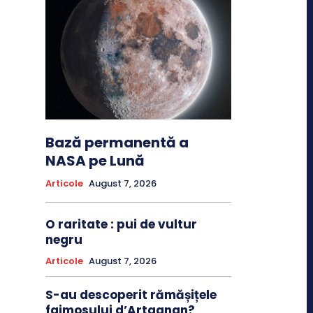
Bază permanentă a
NASA pe Lună
Articole
August 7, 2026
O raritate : pui de vultur
negru
Articole
August 7, 2026
S-au descoperit rămășițele
faimosului d’Artagnan?