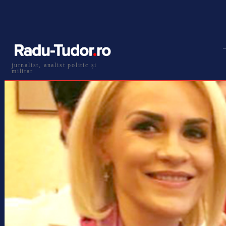
jurnalist, analist politic și
militar