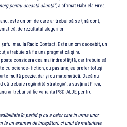
erg pentru această alianţă”,
a afrimat Gabriela Firea.
anu, este un om de care ar trebui să se ţină cont,
ematică, de rezultatul alegerilor.
t şeful meu la Radio Contact. Este un om deosebit, un
uţia trebuie să fie una pragmatică şi nu
poate considera cea mai îndreptăţită, dar trebuie să
e cu science- fiction, cu pasiune, eu prefer totuşi
foarte multă poezie, dar şi cu matematică. Dacă nu
d că trebuie regândită strategia”, a susţinut Firea,
anu ar trebui să fie varianta PSD-ALDE pentru
ibilitate în partid şi nu a celor care în urma unor
em la un examen de începători, ci unul de maturitate.