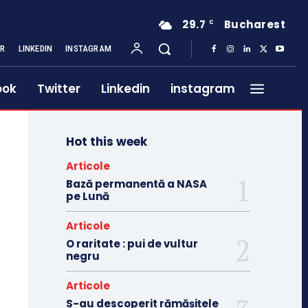
29.7
Bucharest
C
ER
LINKEDIN
INSTAGRAM
ook
Twitter
Linkedin
instagram
Hot this week
Articole
Bază permanentă a NASA
pe Lună
Articole
O raritate : pui de vultur
negru
Articole
S-au descoperit rămășițele