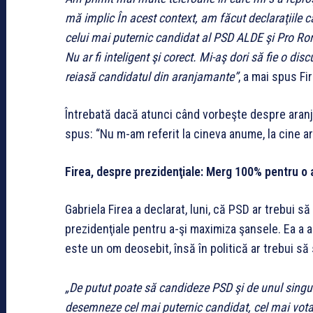
mă implic În acest context, am făcut declaraţiile că 
celui mai puternic candidat al PSD ALDE şi Pro Ro
Nu ar fi inteligent şi corect. Mi-aş dori să fie o disc
reiasă candidatul din aranjamante”
, a mai spus Fir
Întrebată dacă atunci când vorbeşte despre aranjam
spus: “Nu m-am referit la cineva anume, la cine a
Firea, despre prezidenţiale: Merg 100% pentru o
Gabriela Firea a declarat, luni, că PSD ar trebui s
prezidenţiale pentru a-şi maximiza şansele. Ea a 
este un om deosebit, însă în politică ar trebui s
„De putut poate să candideze PSD şi de unul singur
desemneze cel mai puternic candidat, cel mai votab