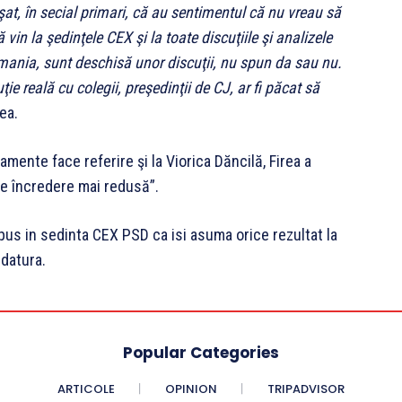
at, în secial primari, că au sentimentul că nu vreau să
vin la şedinţele CEX şi la toate discuţiile şi analizele
mania, sunt deschisă unor discuţii, nu spun da sau nu.
uţie reală cu colegii, preşedinţii de CJ, ar fi păcat să
ea.
ente face referire şi la Viorica Dăncilă, Firea a
re încredere mai redusă”.
pus in sedinta CEX PSD ca isi asuma orice rezultat la
idatura.
Popular Categories
ARTICOLE
OPINION
TRIPADVISOR