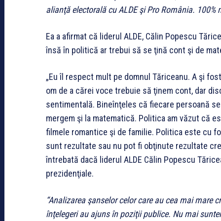
alianţă electorală cu ALDE şi Pro România. 100% m
Ea a afirmat că liderul ALDE, Călin Popescu Tărice
însă în politică ar trebui să se ţină cont şi de mat
„Eu îl respect mult pe domnul Tăriceanu. A şi fos
om de a cărei voce trebuie să ţinem cont, dar disc
sentimentală. Bineînţeles că fiecare persoană se 
mergem şi la matematică. Politica am văzut că est
filmele romantice şi de familie. Politica este cu 
sunt rezultate sau nu pot fi obţinute rezultate cre
întrebată dacă liderul ALDE Călin Popescu Tărice
prezidenţiale.
“Analizarea şanselor celor care au cea mai mare cred
înţelegeri au ajuns în poziţii publice. Nu mai sunt