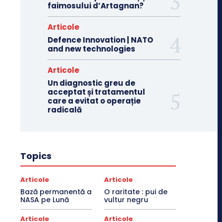
faimosului d’Artagnan?
Articole
Defence Innovation | NATO
and new technologies
Articole
Un diagnostic greu de
acceptat și tratamentul
care a evitat o operație
radicală
Topics
Articole
Articole
Bază permanentă a
O raritate : pui de
NASA pe Lună
vultur negru
Articole
Articole