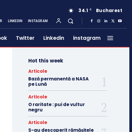
34.1
Bucharest
C
ER
LINKEDIN
INSTAGRAM
ook
Twitter
Linkedin
instagram
Hot this week
Articole
Bază permanentă a NASA
pe Lună
Articole
O raritate : pui de vultur
negru
Articole
S-au descoperit rămășițele