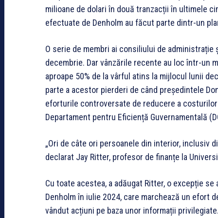
milioane de dolari în două tranzacții în ultimele 
efectuate de Denholm au făcut parte dintr-un plan
O serie de membri ai consiliului de administrație ș
decembrie. Dar vânzările recente au loc într-un 
aproape 50% de la vârful atins la mijlocul lunii d
parte a acestor pierderi de când președintele Don
eforturile controversate de reducere a costurilor
Departament pentru Eficiență Guvernamentală (D
„Ori de câte ori persoanele din interior, inclusiv d
declarat Jay Ritter, profesor de finanțe la Univer
Cu toate acestea, a adăugat Ritter, o excepție se
Denholm în iulie 2024, care marchează un efort de
vândut acțiuni pe baza unor informații privilegiate