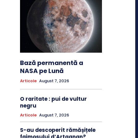
Bază permanentă a
NASA pe Lună
Articole
August 7, 2026
O raritate : pui de vultur
negru
Articole
August 7, 2026
S-au descoperit rămășițele
faimosului d’Artagnan?