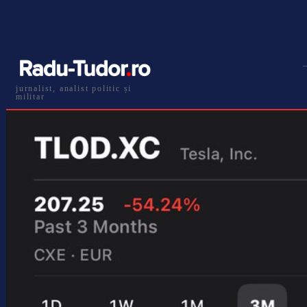
jurnalist, analist politic și
militar