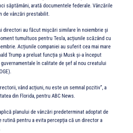
cinci săptămâni, arată documentele federale. Vânzările
 de vânzări prestabilit.
i directori au făcut mișcări similare în noiembrie și
moment tumultuos pentru Tesla, acțiunile scăzând cu
ecembrie. Acțiunile companiei au suferit cea mai mare
ald Trump a preluat funcția și Musk și-a început
 guvernamentale în calitate de șef al nou creatului
OGE).
irectorii, vând acțiuni, nu este un semnal pozitiv”, a
sitatea din Florida, pentru ABC News.
 aplică planului de vânzări predeterminat adoptat de
 rutină pentru a evita percepția că un director a
.