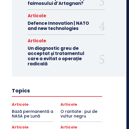
faimosului d’Artagnan?
Articole
Defence Innovation | NATO
and new technologies
Articole
Un diagnostic greu de
acceptat și tratamentul
care a evitat o operație
radicală
Topics
Articole
Articole
Bază permanentă a
O raritate : pui de
NASA pe Lună
vultur negru
Articole
Articole