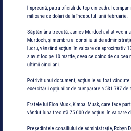
Împreună, patru oficiali de top din cadrul compani
milioane de dolari de la începutul lunii februarie.
Săptămâna trecută, James Murdoch, aliat vechi al l
Murdoch, și membru al consiliului de administrați
lucru, vânzând acțiuni în valoare de aproximativ 13
a avut loc pe 10 martie, ceea ce coincide cu cea m
ultimii cinci ani.
Potrivit unui document, acțiunile au fost vândute 
exercitării opțiunilor de cumpărare a 531.787 de 
Fratele lui Elon Musk, Kimbal Musk, care face part
vândut luna trecută 75.000 de acțiuni în valoare d
Președintele consiliului de administrație, Robyn 