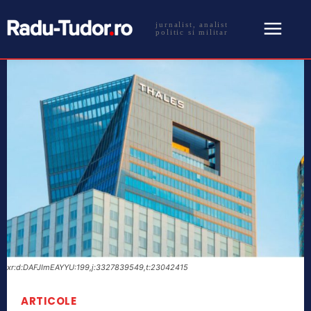
jurnalist, analist
politic si militar
xr:d:DAFJImEAYYU:199,j:3327839549,t:23042415
ARTICOLE