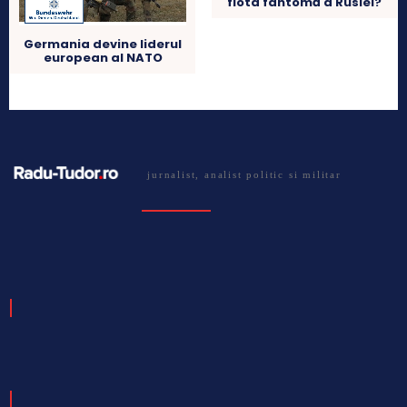
flota fantomă a Rusiei?
Germania devine liderul
european al NATO
jurnalist, analist politic si militar