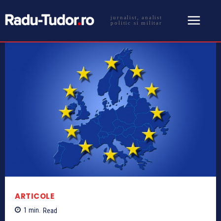
jurnalist, analist
politic si militar
ARTICOLE
1
min.
Read