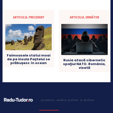
ARTICOLUL PRECEDENT
ARTICOLUL URMĂTOR
Faimoasele statui moai
de pe Insula Paștelui se
Rusia atacă cibernetic
prăbușesc în ocean
spaţiul NATO. România,
vizată
jurnalist, analist politic si militar