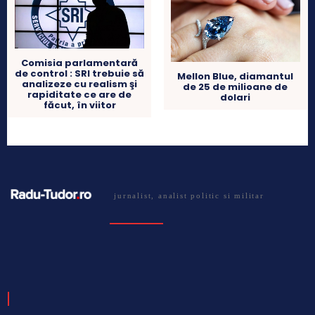
Comisia parlamentară
de control : SRI trebuie să
Mellon Blue, diamantul
analizeze cu realism şi
de 25 de milioane de
rapiditate ce are de
dolari
făcut, în viitor
jurnalist, analist politic si militar