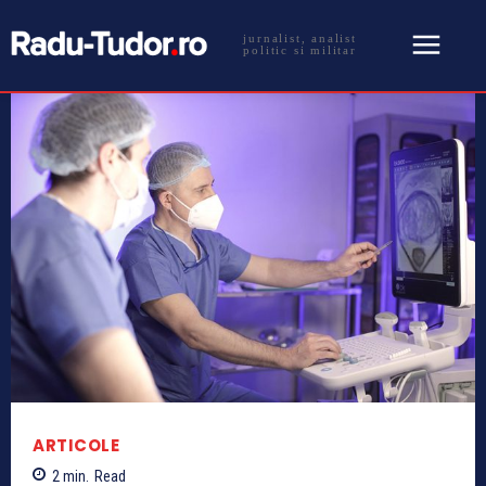
jurnalist, analist
politic si militar
ARTICOLE
2
min.
Read