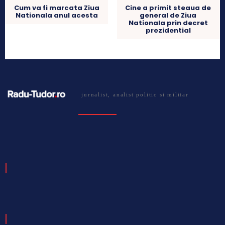
Cine a primit steaua de
Cum va fi marcata Ziua
general de Ziua
Nationala anul acesta
Nationala prin decret
prezidential
jurnalist, analist politic si militar