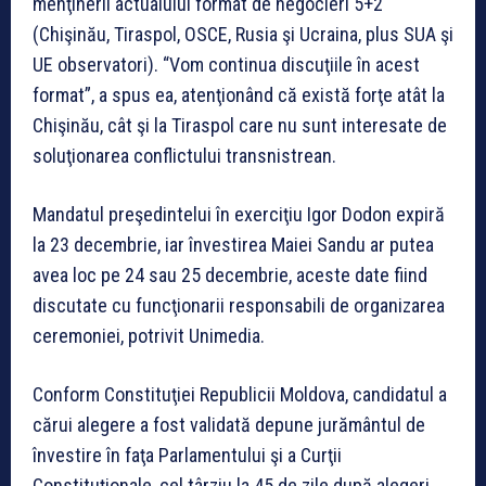
menţinerii actualului format de negocieri 5+2
(Chişinău, Tiraspol, OSCE, Rusia şi Ucraina, plus SUA şi
UE observatori). “Vom continua discuţiile în acest
format”, a spus ea, atenţionând că există forţe atât la
Chişinău, cât şi la Tiraspol care nu sunt interesate de
soluţionarea conflictului transnistrean.
Mandatul preşedintelui în exerciţiu Igor Dodon expiră
la 23 decembrie, iar învestirea Maiei Sandu ar putea
avea loc pe 24 sau 25 decembrie, aceste date fiind
discutate cu funcţionarii responsabili de organizarea
ceremoniei, potrivit Unimedia.
Conform Constituţiei Republicii Moldova, candidatul a
cărui alegere a fost validată depune jurământul de
învestire în faţa Parlamentului şi a Curţii
Constituţionale, cel târziu la 45 de zile după alegeri,