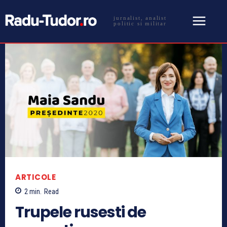
jurnalist, analist
politic si militar
ARTICOLE
2
min.
Read
Trupele rusesti de