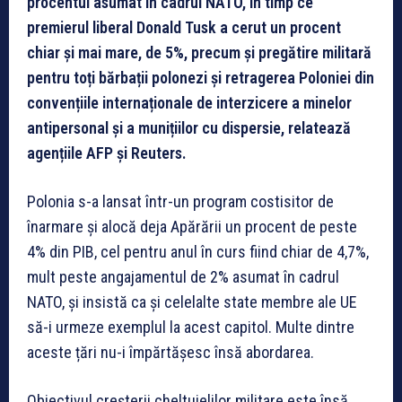
procentul asumat în cadrul NATO, în timp ce
premierul liberal Donald Tusk a cerut un procent
chiar și mai mare, de 5%, precum și pregătire militară
pentru toți bărbații polonezi și retragerea Poloniei din
convențiile internaționale de interzicere a minelor
antipersonal și a munițiilor cu dispersie, relatează
agențiile AFP și Reuters.
Polonia s-a lansat într-un program costisitor de
înarmare și alocă deja Apărării un procent de peste
4% din PIB, cel pentru anul în curs fiind chiar de 4,7%,
mult peste angajamentul de 2% asumat în cadrul
NATO, și insistă ca și celelalte state membre ale UE
să-i urmeze exemplul la acest capitol. Multe dintre
aceste țări nu-i împărtășesc însă abordarea.
Obiectivul creșterii cheltuielilor militare este însă