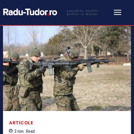
jurnalist, analist
politic si militar
ARTICOLE
3
min.
Read