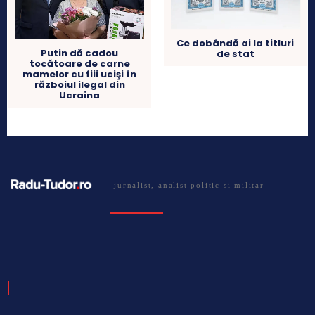
Ce dobândă ai la titluri
Putin dă cadou
de stat
tocătoare de carne
mamelor cu fiii ucişi în
războiul ilegal din
Ucraina
jurnalist, analist politic si militar