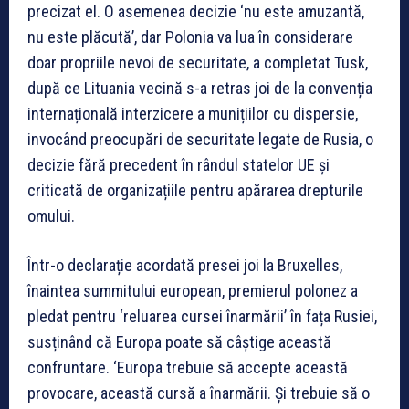
precizat el. O asemenea decizie ‘nu este amuzantă,
nu este plăcută’, dar Polonia va lua în considerare
doar propriile nevoi de securitate, a completat Tusk,
după ce Lituania vecină s-a retras joi de la convenția
internațională interzicere a munițiilor cu dispersie,
invocând preocupări de securitate legate de Rusia, o
decizie fără precedent în rândul statelor UE și
criticată de organizațiile pentru apărarea drepturile
omului.
Într-o declarație acordată presei joi la Bruxelles,
înaintea summitului european, premierul polonez a
pledat pentru ‘reluarea cursei înarmării’ în fața Rusiei,
susținând că Europa poate să câștige această
confruntare. ‘Europa trebuie să accepte această
provocare, această cursă a înarmării. Și trebuie să o