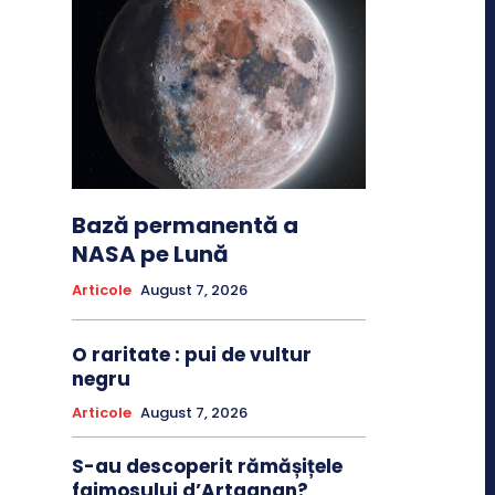
Bază permanentă a
NASA pe Lună
Articole
August 7, 2026
O raritate : pui de vultur
negru
Articole
August 7, 2026
S-au descoperit rămășițele
faimosului d’Artagnan?