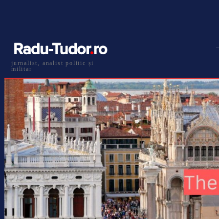
jurnalist, analist politic și
militar