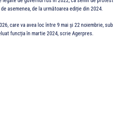
e legate de guvernul rus în 2022, ca semn de protest
t, de asemenea, de la următoarea ediție din 2024.
26, care va avea loc între 9 mai și 22 noiembrie, sub
luat funcția în martie 2024, scrie Agerpres.