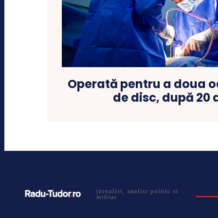
Operată pentru a doua o
de disc, după 20 
jurnalist, analist politic si
militar