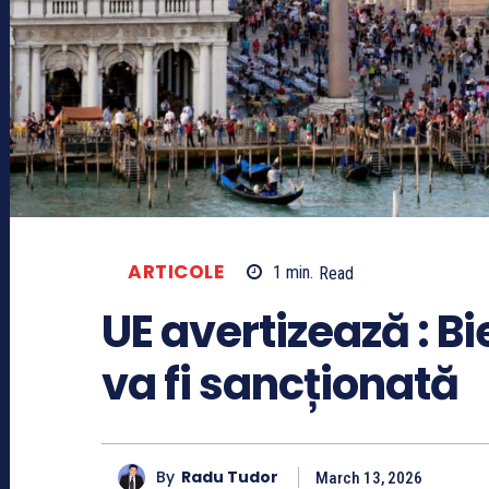
ARTICOLE
1
min.
Read
UE avertizează : B
va fi sancționată
By
Radu Tudor
March 13, 2026