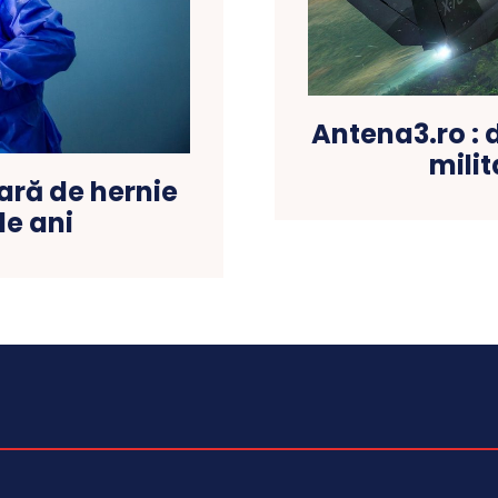
Antena3.ro : 
mili
ară de hernie
de ani