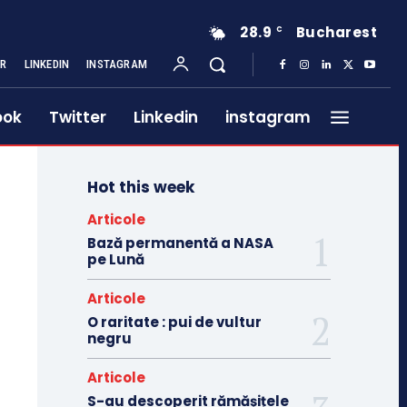
28.9
Bucharest
C
ER
LINKEDIN
INSTAGRAM
ook
Twitter
Linkedin
instagram
Hot this week
Articole
Bază permanentă a NASA
pe Lună
Articole
O raritate : pui de vultur
negru
Articole
S-au descoperit rămășițele