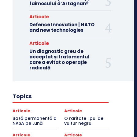
faimosului d’Artagnan?
Articole
Defence Innovation | NATO
and new technologies
Articole
Un diagnostic greu de
acceptat și tratamentul
care a evitat o operație
radicală
Topics
Articole
Articole
Bază permanentă a
O raritate : pui de
NASA pe Lună
vultur negru
Articole
Articole