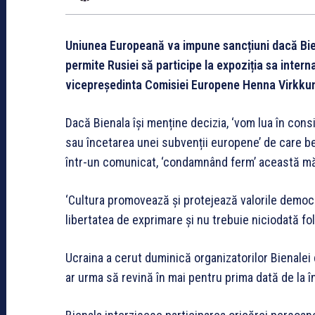
Uniunea Europeană va impune sancțiuni dacă Bien
permite Rusiei să participe la expoziția sa inter
vicepreședinta Comisiei Europene Henna Virkkun
Dacă Bienala își menține decizia, ‘vom lua în con
sau încetarea unei subvenții europene’ de care be
într-un comunicat, ‘condamnând ferm’ această m
‘Cultura promovează și protejează valorile democra
libertatea de exprimare și nu trebuie niciodată fo
Ucraina a cerut duminică organizatorilor Bienalei 
ar urma să revină în mai pentru prima dată de la î