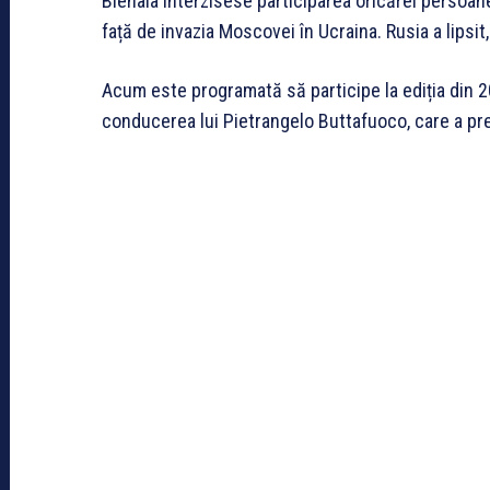
Bienala interzisese participarea oricărei persoan
față de invazia Moscovei în Ucraina. Rusia a lipsi
Acum este programată să participe la ediția din 20
conducerea lui Pietrangelo Buttafuoco, care a pre