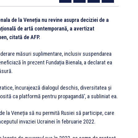
ala de la Veneția nu revine asupra deciziei de a
națională de artă contemporană, a avertizat
en, citată de AFP.
siderare măsuri suplimentare, inclusiv suspendarea
neficiază în prezent Fundația Bienala, a declarat ea
ăsură.
tice, încurajează dialogul deschis, diversitatea și
losită ca platformă pentru propagandă’, a subliniat ea.
de la Veneția să nu permită Rusiei să participe, care
nceputul invaziei Ucrainei în februarie 2022.