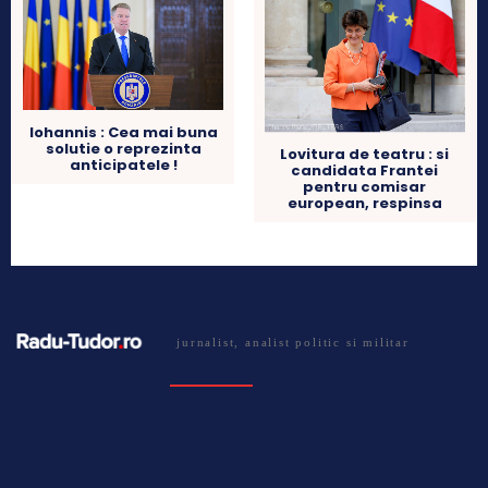
Iohannis : Cea mai buna
solutie o reprezinta
Lovitura de teatru : si
anticipatele !
candidata Frantei
pentru comisar
european, respinsa
jurnalist, analist politic si militar