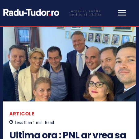
jurnalist, analist
politic si militar
ARTICOLE
Less than 1
min.
Read
Ultima ora : PNL ar vrea sa