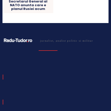
Secretarul General al
NATO anunta care e
planul Rusiei acum
jurnalist, analist politic si militar