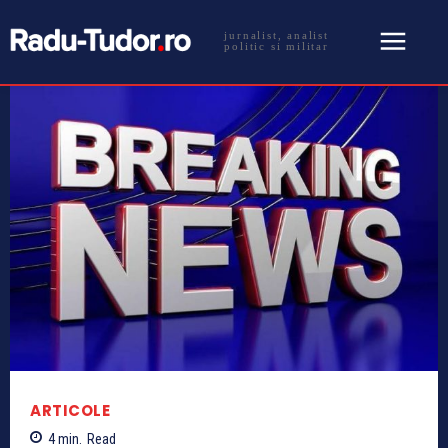
jurnalist, analist
politic si militar
ARTICOLE
4
min.
Read