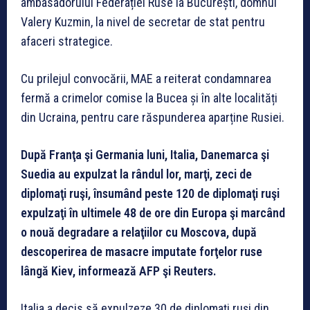
ambasadorului Federației Ruse la București, domnul
Valery Kuzmin, la nivel de secretar de stat pentru
afaceri strategice.
Cu prilejul convocării, MAE a reiterat condamnarea
fermă a crimelor comise la Bucea și în alte localități
din Ucraina, pentru care răspunderea aparține Rusiei.
După Franţa şi Germania luni, Italia, Danemarca şi
Suedia au expulzat la rândul lor, marţi, zeci de
diplomaţi ruşi, însumând peste 120 de diplomaţi ruşi
expulzaţi în ultimele 48 de ore din Europa şi marcând
o nouă degradare a relaţiilor cu Moscova, după
descoperirea de masacre imputate forţelor ruse
lângă Kiev, informează AFP şi Reuters.
Italia a decis să expulzeze 30 de diplomaţi ruşi din