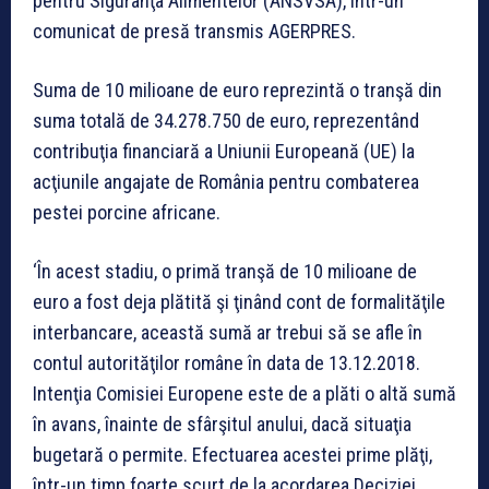
pentru Siguranţa Alimentelor (ANSVSA), într-un
comunicat de presă transmis AGERPRES.
Suma de 10 milioane de euro reprezintă o tranşă din
suma totală de 34.278.750 de euro, reprezentând
contribuţia financiară a Uniunii Europeană (UE) la
acţiunile angajate de România pentru combaterea
pestei porcine africane.
‘În acest stadiu, o primă tranşă de 10 milioane de
euro a fost deja plătită şi ţinând cont de formalităţile
interbancare, această sumă ar trebui să se afle în
contul autorităţilor române în data de 13.12.2018.
Intenţia Comisiei Europene este de a plăti o altă sumă
în avans, înainte de sfârşitul anului, dacă situaţia
bugetară o permite. Efectuarea acestei prime plăţi,
într-un timp foarte scurt de la acordarea Deciziei