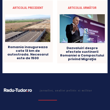
ARTICOLUL PRECEDENT
ARTICOLUL URMĂTOR
Romania inaugureaza
Dezvaluiri despre
cate 13 km de
efectele sustinerii
autostrada. Necesarul
Romaniei a Compactului
este de 1500
privind Migraţia
jurnalist, analist politic si militar