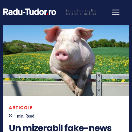
jurnalist, analist
politic si militar
ARTICOLE
1
min.
Read
Un mizerabil fake-news