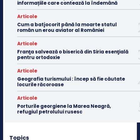
informațiile care contează la îndemână
Articole
Cum a batjocorit până la moarte statul
român un erou aviator al României
Articole
Franţa salvează o biserică din Siria esenţială
pentru ortodoxie
Articole
Geografia turismului : încep să fie căutate
locurile răcoroase
Articole
Porturile georgiene la Marea Neagră,
refugiul petrolului rusesc
Topics