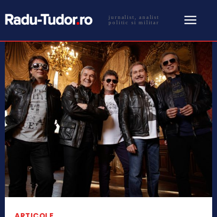
jurnalist, analist
politic si militar
ARTICOLE