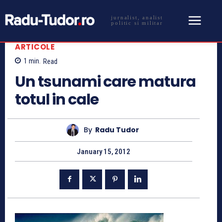
jurnalist, analist
politic si militar
ARTICOLE
1
min.
Read
Un tsunami care matura
totul in cale
By
Radu Tudor
January 15, 2012