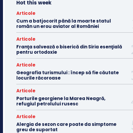
Hot this week
Articole
Cum a batjocorit până la moarte statul
român un erou aviator al României
Articole
Franţa salvează o biserică din Siria esenţială
pentru ortodoxie
Articole
Geografia turismului : încep să fie căutate
locurile răcoroase
Articole
Porturile georgiene la Marea Neagră,
refugiul petrolului rusesc
Articole
Alergia de sezon care poate da simptome
greu de suportat