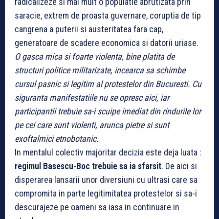
radicalizeze si mai mult o populatie abrutizata prin
saracie, extrem de proasta guvernare, coruptia de tip
cangrena a puterii si austeritatea fara cap,
generatoare de scadere economica si datorii uriase.
O gasca mica si foarte violenta, bine platita de
structuri politice militarizate, incearca sa schimbe
cursul pasnic si legitim al protestelor din Bucuresti. Cu
siguranta manifestatiile nu se opresc aici, iar
participantii trebuie sa-i scuipe imediat din rindurile lor
pe cei care sunt violenti, arunca pietre si sunt
exoftalmici etnobotanic.
In mentalul colectiv majoritar decizia este deja luata :
regimul Basescu-Boc trebuie sa ia sfarsit
. De aici si
disperarea lansarii unor diversiuni cu ultrasi care sa
compromita in parte legitimitatea protestelor si sa-i
descurajeze pe oameni sa iasa in continuare in