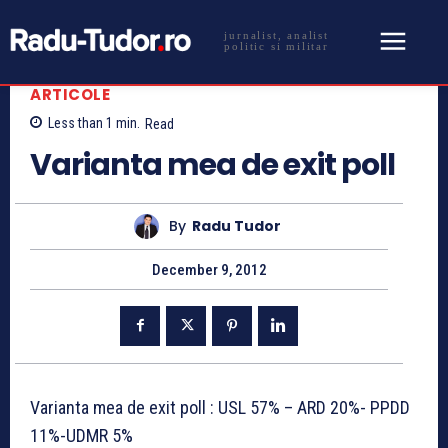
jurnalist, analist
politic si militar
ARTICOLE
Less than 1
min.
Read
Varianta mea de exit poll
By
Radu Tudor
December 9, 2012
Varianta mea de exit poll : USL 57% – ARD 20%- PPDD
11%-UDMR 5%