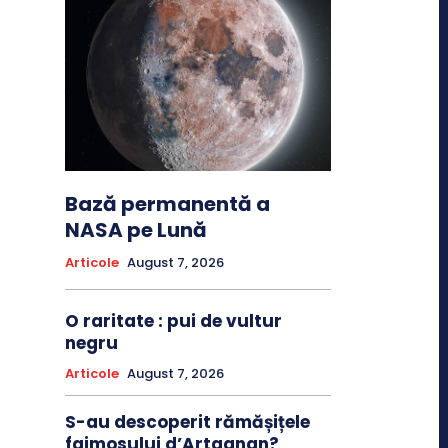
Bază permanentă a
NASA pe Lună
Articole
August 7, 2026
O raritate : pui de vultur
negru
Articole
August 7, 2026
S-au descoperit rămășițele
faimosului d’Artagnan?