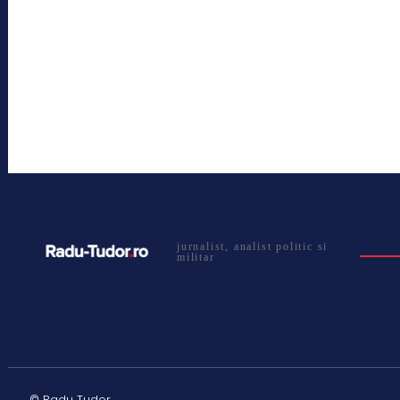
jurnalist, analist politic si
militar
© Radu Tudor