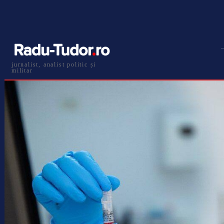
jurnalist, analist politic și
militar