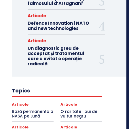
faimosului d’Artagnan?
Articole
Defence Innovation | NATO
and new technologies
Articole
Un diagnostic greu de
acceptat și tratamentul
care a evitat o operație
radicală
Topics
Articole
Articole
Bază permanentă a
O raritate : pui de
NASA pe Lună
vultur negru
Articole
Articole