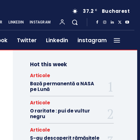
37.2
Bucharest
C
ER
LINKEDIN
INSTAGRAM
ook
Twitter
Linkedin
instagram
Hot this week
Articole
Bază permanentă a NASA
pe Lună
Articole
O raritate : pui de vultur
negru
Articole
S-au descoperit rămășițele