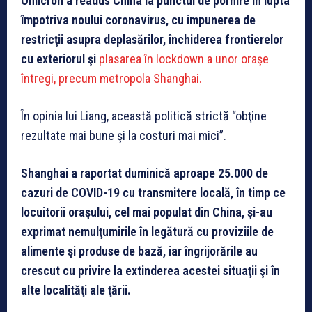
Omicron a readus China la punctul de pornire în lupta
împotriva noului coronavirus, cu impunerea de
restricţii asupra deplasărilor, închiderea frontierelor
cu exteriorul şi
plasarea în lockdown a unor oraşe
întregi, precum metropola Shanghai.
În opinia lui Liang, această politică strictă “obţine
rezultate mai bune şi la costuri mai mici”.
Shanghai a raportat duminică aproape 25.000 de
cazuri de COVID-19 cu transmitere locală, în timp ce
locuitorii oraşului, cel mai populat din China, şi-au
exprimat nemulţumirile în legătură cu proviziile de
alimente şi produse de bază, iar îngrijorările au
crescut cu privire la extinderea acestei situaţii şi în
alte localităţi ale ţării.