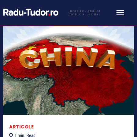
jurnalist, analist
politic si militar
ARTICOLE
1
min.
Read