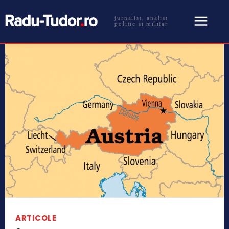
jurnalist, analist
politic si militar
ARTICOLE