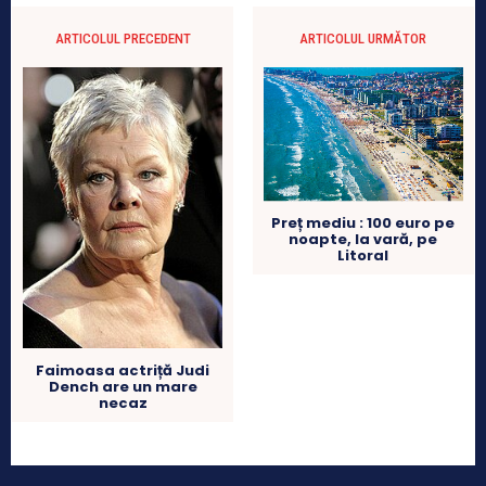
ARTICOLUL PRECEDENT
ARTICOLUL URMĂTOR
Preț mediu : 100 euro pe
noapte, la vară, pe
Litoral
Faimoasa actriță Judi
Dench are un mare
necaz