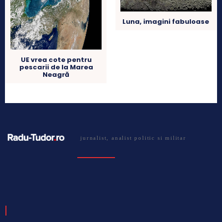
Luna, imagini fabuloase
UE vrea cote pentru
pescarii de la Marea
Neagră
jurnalist, analist politic si militar