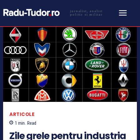
jurnalist, analist
politic si militar
ARTICOLE
1
min.
Read
Zile grele pentru industria