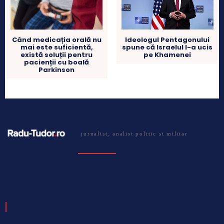
Ideologul Pentagonului
Când medicația orală nu
spune că Israelul l-a ucis
mai este suficientă,
pe Khamenei
există soluții pentru
pacienții cu boală
Parkinson
jurnalist, analist politic si militar