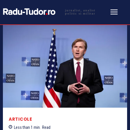
jurnalist, analist
politic si militar
ARTICOLE
Less than 1
min.
Read