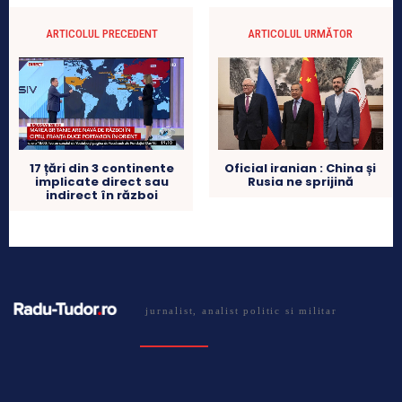
ARTICOLUL PRECEDENT
ARTICOLUL URMĂTOR
17 țări din 3 continente
Oficial iranian : China și
implicate direct sau
Rusia ne sprijină
indirect în război
jurnalist, analist politic si militar