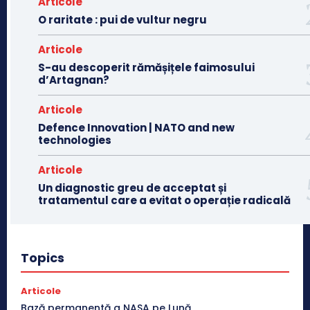
Articole
O raritate : pui de vultur negru
Articole
S-au descoperit rămășițele faimosului
d’Artagnan?
Articole
Defence Innovation | NATO and new
technologies
Articole
Un diagnostic greu de acceptat și
tratamentul care a evitat o operație radicală
Topics
Articole
Bază permanentă a NASA pe Lună