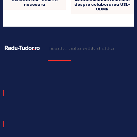
necesara
despre colaborarea USL-
UDMR
jurnalist, analist politic si militar