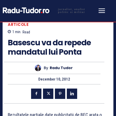
jurnalist, analist
politic si militar
ARTICOLE
1
min.
Read
Basescu va da repede
mandatul lui Ponta
By
Radu Tudor
December 10, 2012
Rezultatele partiale date publicitatii de BEC arata o