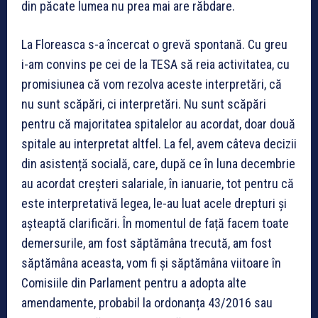
din păcate lumea nu prea mai are răbdare.
La Floreasca s-a încercat o grevă spontană. Cu greu
i-am convins pe cei de la TESA să reia activitatea, cu
promisiunea că vom rezolva aceste interpretări, că
nu sunt scăpări, ci interpretări. Nu sunt scăpări
pentru că majoritatea spitalelor au acordat, doar două
spitale au interpretat altfel. La fel, avem câteva decizii
din asistență socială, care, după ce în luna decembrie
au acordat creșteri salariale, în ianuarie, tot pentru că
este interpretativă legea, le-au luat acele drepturi și
așteaptă clarificări. În momentul de față facem toate
demersurile, am fost săptămâna trecută, am fost
săptămâna aceasta, vom fi și săptămâna viitoare în
Comisiile din Parlament pentru a adopta alte
amendamente, probabil la ordonanța 43/2016 sau