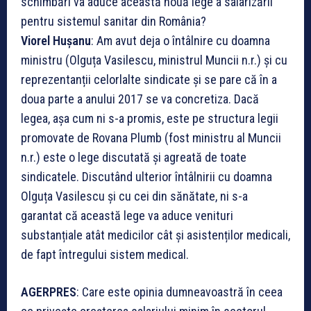
schimbări va aduce această nouă lege a salarizării
pentru sistemul sanitar din România?
Viorel Hușanu
: Am avut deja o întâlnire cu doamna
ministru (Olguța Vasilescu, ministrul Muncii n.r.) și cu
reprezentanții celorlalte sindicate și se pare că în a
doua parte a anului 2017 se va concretiza. Dacă
legea, așa cum ni s-a promis, este pe structura legii
promovate de Rovana Plumb (fost ministru al Muncii
n.r.) este o lege discutată și agreată de toate
sindicatele. Discutând ulterior întâlnirii cu doamna
Olguța Vasilescu și cu cei din sănătate, ni s-a
garantat că această lege va aduce venituri
substanțiale atât medicilor cât și asistenților medicali,
de fapt întregului sistem medical.
AGERPRES
: Care este opinia dumneavoastră în ceea