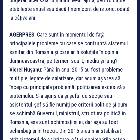
bugetar, acel salariu minim ne-ar ajuta, pentru că se
stabilește anual sau dacă ținem cont de istoric, odată
la câțiva ani.
AGERPRES
: Care sunt în momentul de față
principalele probleme cu care se confruntă sistemul
sanitar din România și care ar fi soluțiile în opinia
dumneavoastră, pe termen scurt, mediu și lung?
Viorel Hușanu
: Până în anul 2015 au fost probleme
multiple, legate de salarizare, dar acum aș vrea să
încep cu principala problemă: politizarea excesivă a
sistemului. S-a ajuns ca și șeful de secție sau
asistentul-șef să fie numiți pe criterii politice și cum
se schimbă Guvernul, ministrul, structura politică în
România, așa sunt schimbați și ei, dar așa au fost
schimbați și în trecut. Din 2015 s-au mai stabilizat
atât sistemul de salarizare, cât și schimbările astea