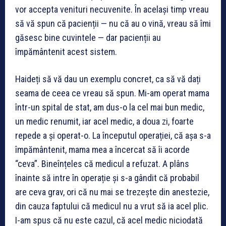
vor accepta venituri necuvenite. În același timp vreau
să vă spun că pacienții — nu că au o vină, vreau să îmi
găsesc bine cuvintele — dar pacienții au
împământenit acest sistem.
Haideți să vă dau un exemplu concret, ca să vă dați
seama de ceea ce vreau să spun. Mi-am operat mama
într-un spital de stat, am dus-o la cel mai bun medic,
un medic renumit, iar acel medic, a doua zi, foarte
repede a și operat-o. La începutul operației, că așa s-a
împământenit, mama mea a încercat să îi acorde
“ceva”. Bineînțeles că medicul a refuzat. A plâns
înainte să intre în operație și s-a gândit că probabil
are ceva grav, ori că nu mai se trezește din anestezie,
din cauza faptului că medicul nu a vrut să ia acel plic.
I-am spus că nu este cazul, că acel medic niciodată