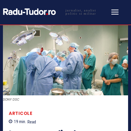
jurnalist, analist
politic si militar
SONY DSC
ARTICOLE
19
min.
Read