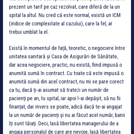
prezent un tarif pe caz rezolvat, care diferă de la un
spital la altul. Nu cred că este normal, există un ICM
(indice de complexitate al cazului), care la fel, ar
trebui umblat la el.
Există în momentul de față, teoretic, o negociere între
unitatea sanitară și Casa de Asigurări de Sănătate,
dar acea negociere, practic, nu există, fiind impusă o
anumită sumă în contract. Cu toate că este impusă o
anumită sumă din acel contract, nu mi se pare corect
ca tu, dacă ți-ai asumat să tratezi un număr de
pacienți pe an, tu spital, iar apoi l-ai depășit, să nu fii
finanțat, dar invers se poate, adică dacă te-ai angajat
la un număr de pacienți și nu ai făcut acel număr, banii
îți sunt tăiați. Deci, lasă libertatea managerului de a
angaja personalul de care are nevoie, lasă libertatea