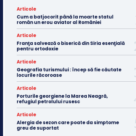
Articole
Cum a batjocorit până la moarte statul
român un erou aviator al României
Articole
Franţa salvează o biserică din Siria esenţială
pentru ortodoxie
Articole
Geografia turismului : încep să fie căutate
locurile răcoroase
Articole
Porturile georgiene la Marea Neagră,
refugiul petrolului rusesc
Articole
Alergia de sezon care poate da simptome
greu de suportat