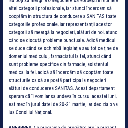
Nu poți să mergi la o negociere să vorbești în numele
altei categorii profesionale, iar atunci încercam să
cooptăm în structura de conducere a SANITAS toate
categoriile profesionale, iar reprezentanții acestor
categorii să meargă la negocieri, alături de noi, atunci
când se discută probleme punctuale. Adică medicul
se duce când se schimbă legislația sau tot ce ține de
domeniul medicului, farmacistul la fel, atunci când
sunt probleme specifice din farmacie, asistentul
medical la fel, adică să încercăm să cooptăm toate
structurile ca să se poată participa la negocieri
alături de conducerea SANITAS. Acest departament
speram că îl vom lansa undeva în cursul acestei luni,
estimez în jurul datei de 20-21 martie, iar decizia o va
lua Consiliul Național.
AGERPRES
: Ce programe de pregătire are în prezent