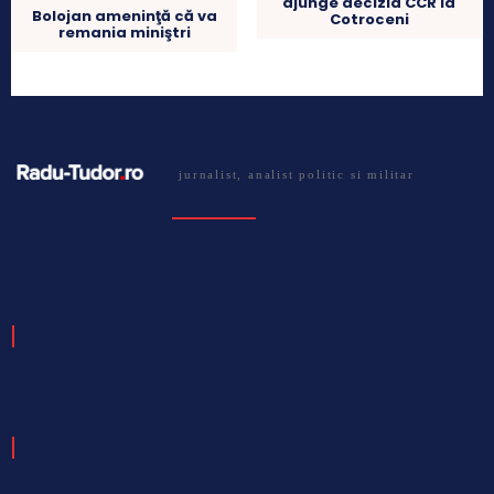
ajunge decizia CCR la
Bolojan ameninţă că va
Cotroceni
remania miniştri
jurnalist, analist politic si militar