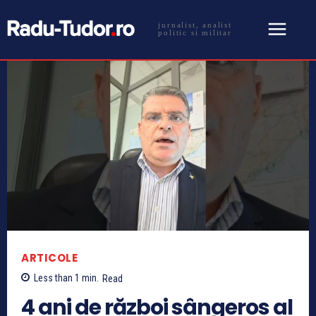
jurnalist, analist
politic si militar
ARTICOLE
Less than 1
min.
Read
4 ani de război sângeros al