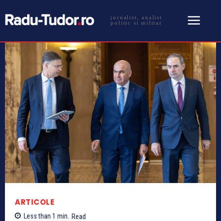
jurnalist, analist
politic si militar
ARTICOLE
Less than 1
min.
Read