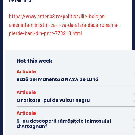
Detalii aici :
https://www.antena3.ro/politica/ilie-bolojan-
ameninta-ministrii-ca-ii-va-da-afara-daca-romania-
pierde-bani-din-pnrr-778318.html
Hot this week
Articole
Bază permanentă a NASA pe Lună
Articole
O raritate : pui de vultur negru
Articole
S-au descoperit rămășițele faimosului
d’Artagnan?