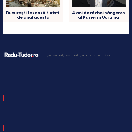
București taxează turiștii
4 ani de război sângeros
de anul acesta
al Rusiei în Ucraina
jurnalist, analist politic si militar