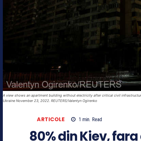
A view shows an apartment building without electricity after critical civil infrastruct
Ukraine November 23, 2022. REUTERS/Valentyn Ogirenko
ARTICOLE
1
min.
Read
80% din Kiev, fara 