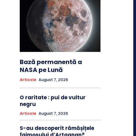
Bază permanentă a
NASA pe Lună
Articole
August 7, 2026
O raritate : pui de vultur
negru
Articole
August 7, 2026
S-au descoperit rămășițele
faimosului d’Artagnan?