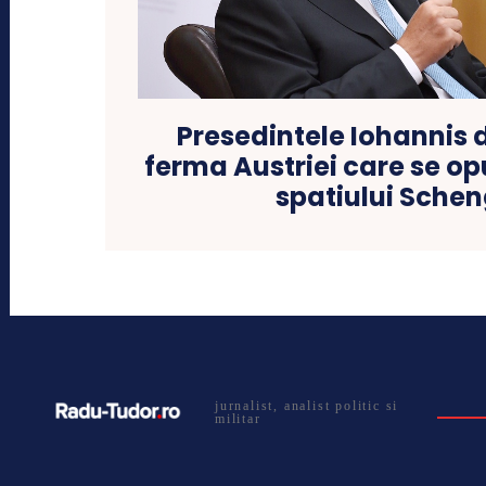
Presedintele Iohannis d
ferma Austriei care se op
spatiului Sche
jurnalist, analist politic si
militar