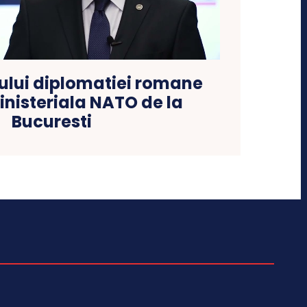
ului diplomatiei romane
nisteriala NATO de la
Bucuresti