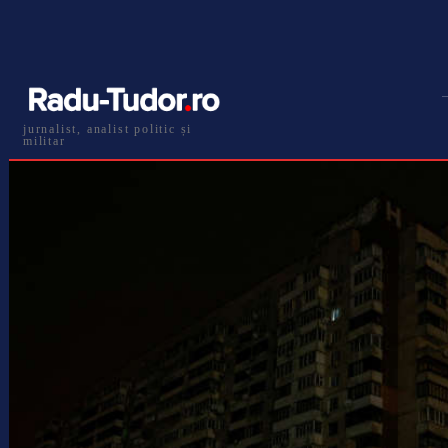
jurnalist, analist politic și
militar