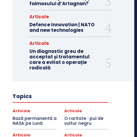
faimosului d’Artagnan?
Articole
Defence Innovation | NATO
and new technologies
Articole
Un diagnostic greu de
acceptat și tratamentul
care a evitat o operație
radicală
Topics
Articole
Articole
Bază permanentă a
O raritate : pui de
NASA pe Lună
vultur negru
Articole
Articole