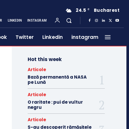
24.5
Bucharest
C
ER
LINKEDIN
INSTAGRAM
ook
Twitter
Linkedin
instagram
Hot this week
Articole
Bază permanentă a NASA
pe Lună
Articole
O raritate : pui de vultur
negru
Articole
S-au descoperit rămășițele