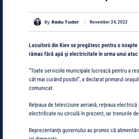
By
Radu Tudor
November 24, 2022
Locuitorii din Kiev se pregătesc pentru o noapte
rămas fără apă şi electricitate în urma unui atac
“Toate serviciile municipale lucrează pentru a res
cât mai curând posibil”, a declarat primarul oraşulu
comunicat.
Reţeaua de televiziune aeriană, reţeaua electrică
electrificate nu circulă în prezent, iar trenurile 
Reprezentanţii guvernului au promis că alimentăril
joi dimineaţa.