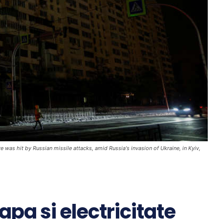
ure was hit by Russian missile attacks, amid Russia's invasion of Ukraine, in Kyiv,
apa si electricitate