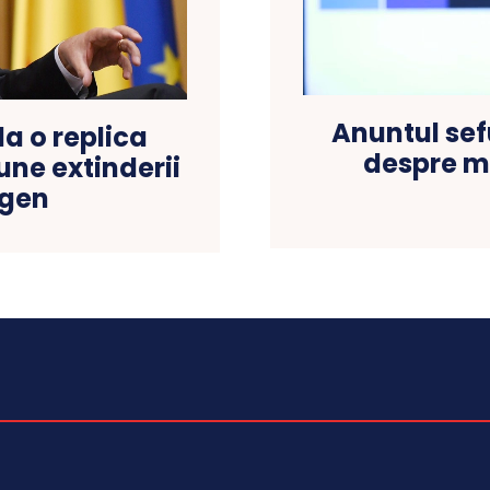
Anuntul sef
a o replica
despre mi
une extinderii
ngen