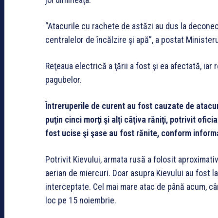
“Atacurile cu rachete de astăzi au dus la deconec
centralelor de încălzire şi apă”, a postat Ministe
Reţeaua electrică a ţării a fost şi ea afectată, ia
pagubelor.
Întreruperile de curent au fost cauzate de atacur
puţin cinci morţi şi alţi câţiva răniţi, potrivit ofic
fost ucise şi şase au fost rănite, conform informa
Potrivit Kievului, armata rusă a folosit aproximat
aerian de miercuri. Doar asupra Kievului au fost l
interceptate. Cel mai mare atac de până acum, câ
loc pe 15 noiembrie.