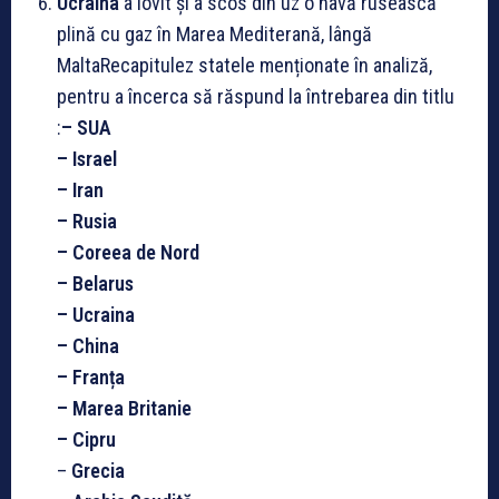
Ucraina
a lovit și a scos din uz o navă rusească
plină cu gaz în Marea Mediterană, lângă
MaltaRecapitulez statele menționate în analiză,
pentru a încerca să răspund la întrebarea din titlu
:
– SUA
– Israel
– Iran
– Rusia
– Coreea de Nord
– Belarus
– Ucraina
– China
– Franța
– Marea Britanie
– Cipru
–
Grecia