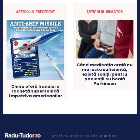
ARTICOLUL PRECEDENT
ARTICOLUL URMĂTOR
Când medicația orală nu
mai este suficientă,
există soluții pentru
pacienții cu boală
Parkinson
China oferă Iranului o
rachetă supersonică
împotriva americanilor
jurnalist, analist politic si militar