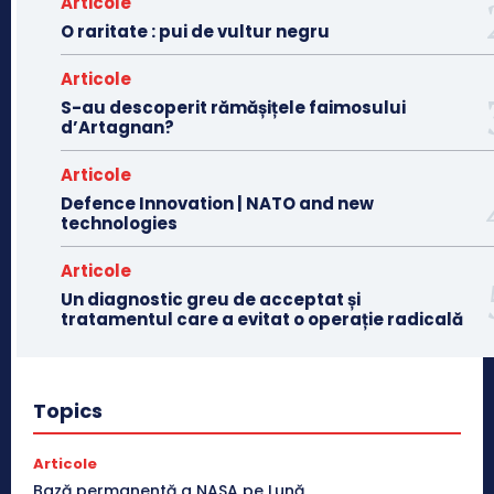
Articole
O raritate : pui de vultur negru
Articole
S-au descoperit rămășițele faimosului
d’Artagnan?
Articole
Defence Innovation | NATO and new
technologies
Articole
Un diagnostic greu de acceptat și
tratamentul care a evitat o operație radicală
Topics
Articole
Bază permanentă a NASA pe Lună