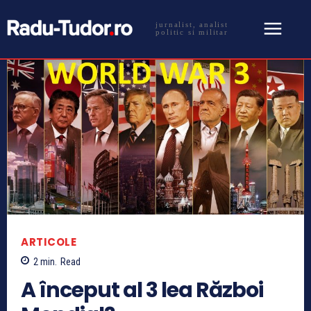
jurnalist, analist
politic si militar
ARTICOLE
2
min.
Read
A început al 3 lea Război