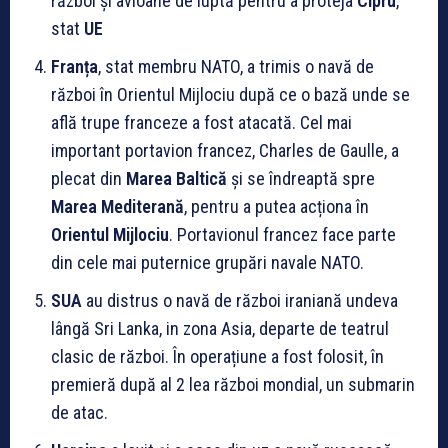
război și avioane de luptă pentru a proteja
Cipru
,
stat
UE
Franța
, stat membru NATO, a trimis o navă de
război în Orientul Mijlociu după ce o bază unde se
află trupe franceze a fost atacată. Cel mai
important portavion francez, Charles de Gaulle, a
plecat din
Marea Baltică
și se îndreaptă spre
Marea Mediterană
, pentru a putea acționa în
Orientul Mijlociu
. Portavionul francez face parte
din cele mai puternice grupări navale NATO.
SUA
au distrus o navă de război iraniană undeva
lângă Sri Lanka, in zona Asia, departe de teatrul
clasic de război. În operațiune a fost folosit, în
premieră după al 2 lea război mondial, un submarin
de atac.