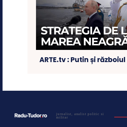
ARTE.tv : Putin și războiul
jurnalist, analist politic si
militar