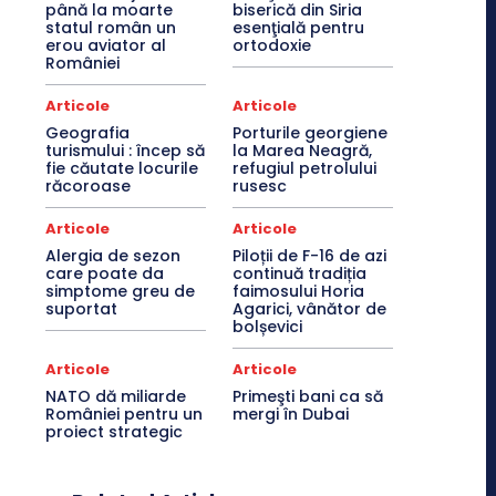
până la moarte
biserică din Siria
statul român un
esenţială pentru
erou aviator al
ortodoxie
României
Articole
Articole
Geografia
Porturile georgiene
turismului : încep să
la Marea Neagră,
fie căutate locurile
refugiul petrolului
răcoroase
rusesc
Articole
Articole
Alergia de sezon
Piloții de F-16 de azi
care poate da
continuă tradiția
simptome greu de
faimosului Horia
suportat
Agarici, vânător de
bolșevici
Articole
Articole
NATO dă miliarde
Primeşti bani ca să
României pentru un
mergi în Dubai
proiect strategic