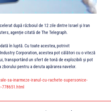
celerat după războiul de 12 zile dintre Israel și Iran
uters, agenție citată de The Telegraph.
dată în luptă. Cu toate acestea, potrivit
Industry Corporation, acestea pot călători cu o viteză
i, transportând un sfert de tonă de explozibili și pot
a zborului pentru a deruta apărarea navelor.
ale-sa-inarmeze-iranul-cu-rachete-supersonice-
e-778651.html