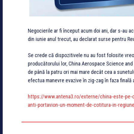
Negocierile ar fi început acum doi ani, dar s-au ac
din iunie anul trecut, au declarat surse pentru Re
Se crede că dispozitivele nu au fost folosite vreo
producătorului lor, China Aerospace Science and 
de până la patru ori mai mare decât cea a sunetulu
efectua manevre evazive în zig-zag în faza finală 
https://www.antena3.ro/externe/china-este-pe-c
anti-portavion-un-moment-de-cotitura-in-regiun