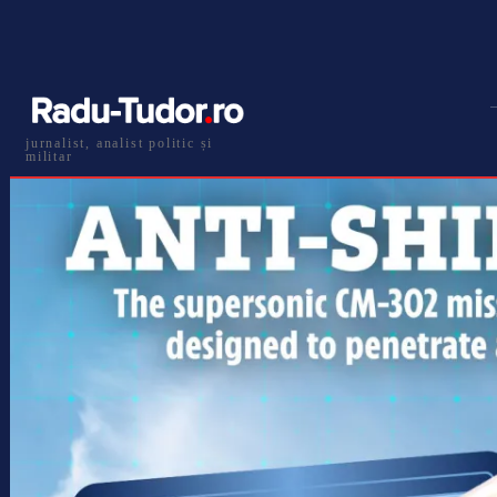
jurnalist, analist politic și
militar