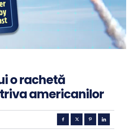
ui o rachetă
riva americanilor