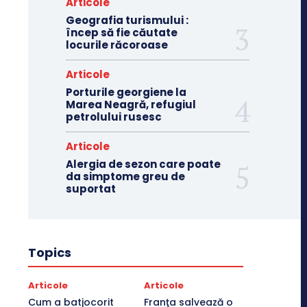
Articole
Geografia turismului :
încep să fie căutate
locurile răcoroase
Articole
Porturile georgiene la
Marea Neagră, refugiul
petrolului rusesc
Articole
Alergia de sezon care poate
da simptome greu de
suportat
Topics
Articole
Articole
Cum a batjocorit
Franţa salvează o