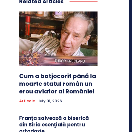
Related Articles
Cum a batjocorit până la
moarte statul român un
erou aviator al României
Articole
July 31, 2026
Franţa salvează o biserică
din Siria esenţială pentru
ortodoxie