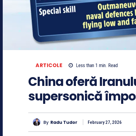
ARTICOLE
Less than 1
min.
Read
China oferă Iranul
supersonică împot
By
Radu Tudor
February 27, 2026