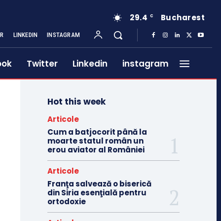
29.4
Bucharest
C
ER
LINKEDIN
INSTAGRAM
ook
Twitter
Linkedin
instagram
Hot this week
Articole
Cum a batjocorit până la
moarte statul român un
erou aviator al României
Articole
Franţa salvează o biserică
din Siria esenţială pentru
ortodoxie