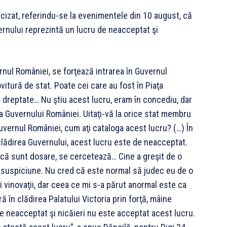
ecizat, referindu-se la evenimentele din 10 august, că
vernului reprezintă un lucru de neacceptat şi
rnul României, se forţează intrarea în Guvernul
itură de stat. Poate cei care au fost în Piaţa
u dreptate… Nu ştiu acest lucru, eram în concediu, dar
rea Guvernului României. Uitaţi-vă la orice stat membru
uvernul României, cum aţi cataloga acest lucru? (…) În
 clădirea Guvernului, acest lucru este de neacceptat.
s că sunt dosare, se cercetează… Cine a greşit de o
o suspiciune. Nu cred că este normal să judec eu de o
ili vinovaţii, dar ceea ce mi s-a părut anormal este ca
tră în clădirea Palatului Victoria prin forţă, mâine
de neacceptat şi nicăieri nu este acceptat acest lucru.