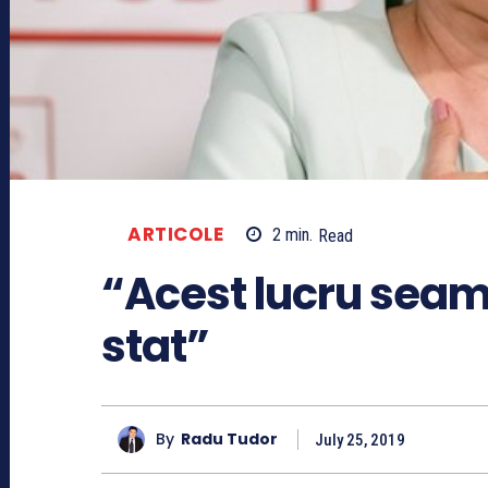
ARTICOLE
2
min.
Read
“Acest lucru seam
stat”
By
Radu Tudor
July 25, 2019