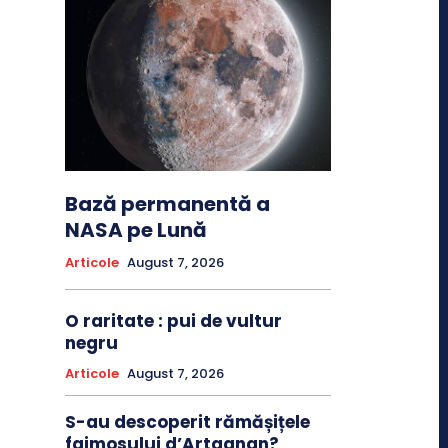
Bază permanentă a
NASA pe Lună
Articole
August 7, 2026
O raritate : pui de vultur
negru
Articole
August 7, 2026
S-au descoperit rămășițele
faimosului d’Artagnan?