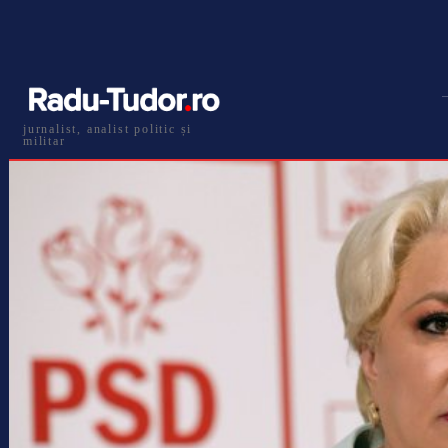
jurnalist, analist politic și
militar