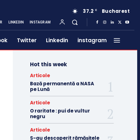
37.2
Bucharest
C
ER
LINKEDIN
INSTAGRAM
ook
Twitter
Linkedin
instagram
Hot this week
Articole
Bază permanentă a NASA
pe Lună
Articole
O raritate : pui de vultur
negru
Articole
S-au descoperit rămășițele