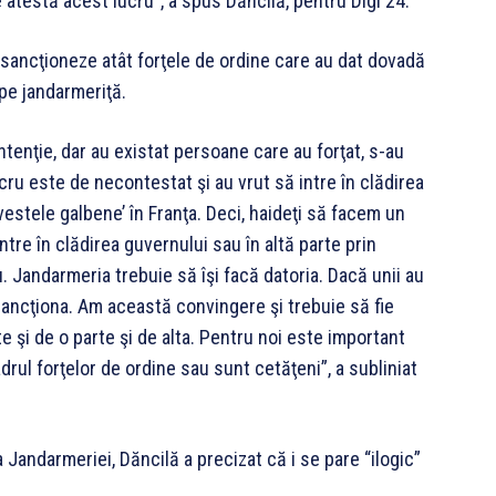
 atestă acest lucru”, a spus Dăncilă, pentru Digi 24.
ă sancţioneze atât forţele de ordine care au dat dovadă
 pe jandarmeriţă.
ntenţie, dar au existat persoane care au forţat, s-au
ru este de necontestat şi au vrut să intre în clădirea
‘vestele galbene’ în Franţa. Deci, haideţi să facem un
tre în clădirea guvernului sau în altă parte prin
. Jandarmeria trebuie să îşi facă datoria. Dacă unii au
 sancţiona. Am această convingere şi trebuie să fie
e şi de o parte şi de alta. Pentru noi este important
drul forţelor de ordine sau sunt cetăţeni”, a subliniat
 Jandarmeriei, Dăncilă a precizat că i se pare “ilogic”