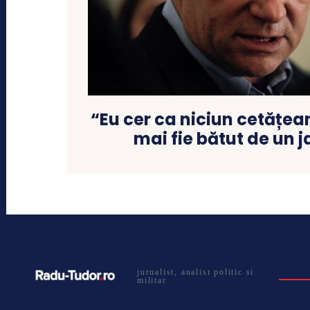
“Eu cer ca niciun cetățe
mai fie bătut de un
jurnalist, analist politic si
militar