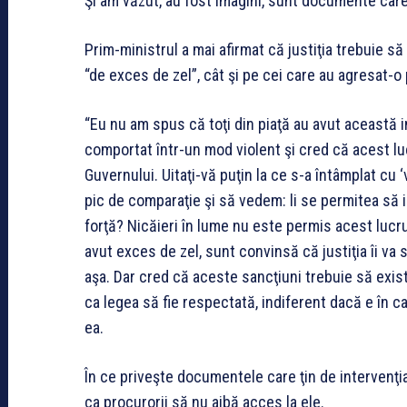
Şi am văzut, au fost imagini, sunt documente care
Prim-ministrul a mai afirmat că justiţia trebuie s
“de exces de zel”, cât şi pe cei care au agresat-o
“Eu nu am spus că toţi din piaţă au avut această i
comportat într-un mod violent şi cred că acest luc
Guvernului. Uitaţi-vă puţin la ce s-a întâmplat cu 
pic de comparaţie şi să vedem: li se permitea să in
forţă? Nicăieri în lume nu este permis acest lucru
avut exces de zel, sunt convinsă că justiţia îi va
aşa. Dar cred că aceste sancţiuni trebuie să exist
ca legea să fie respectată, indiferent dacă e în ca
ea.
În ce priveşte documentele care ţin de intervenţia
ca procurorii să nu aibă acces la ele.