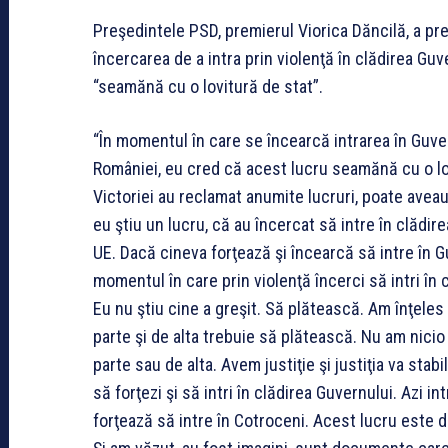
Preşedintele PSD, premierul Viorica Dăncilă, a pr
încercarea de a intra prin violenţă în clădirea Gu
“seamănă cu o lovitură de stat”.
“În momentul în care se încearcă intrarea în Guve
României, eu cred că acest lucru seamănă cu o lov
Victoriei au reclamat anumite lucruri, poate avea
eu ştiu un lucru, că au încercat să intre în clădi
UE. Dacă cineva forţează şi încearcă să intre în G
momentul în care prin violenţă încerci să intri în
Eu nu ştiu cine a greşit. Să plătească. Am înţele
parte şi de alta trebuie să plătească. Nu am nici
parte sau de alta. Avem justiţie şi justiţia va stab
să forţezi şi să intri în clădirea Guvernului. Azi in
forţează să intre în Cotroceni. Acest lucru este 