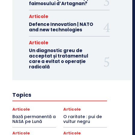
faimosului d’Artagnan?
Articole
Defence Innovation | NATO
and new technologies
Articole
Un diagnostic greu de
acceptat și tratamentul
care a evitat o operație
radicală
Topics
Articole
Articole
Bază permanentă a
O raritate : pui de
NASA pe Lună
vultur negru
Articole
Articole