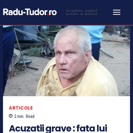
jurnalist, analist
politic si militar
ARTICOLE
2
min.
Read
Acuzatii grave : fata lui