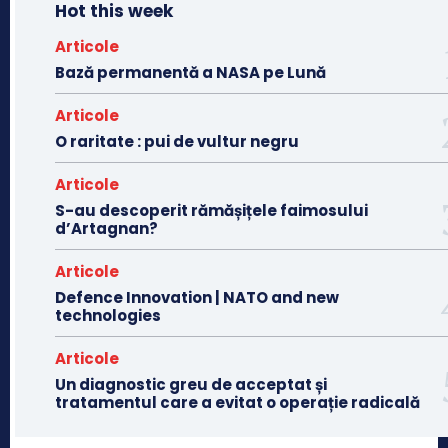
Hot this week
Articole
Bază permanentă a NASA pe Lună
Articole
O raritate : pui de vultur negru
Articole
S-au descoperit rămășițele faimosului
d’Artagnan?
Articole
Defence Innovation | NATO and new
technologies
Articole
Un diagnostic greu de acceptat și
tratamentul care a evitat o operație radicală