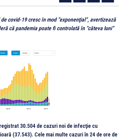
i de covid-19 cresc în mod ”exponenţial”, avertizează
deră că pandemia poate fi controlată în ”câteva luni”
nregistrat 30.504 de cazuri noi de infecţie cu
oară (37.543). Cele mai multe cazuri în 24 de ore de