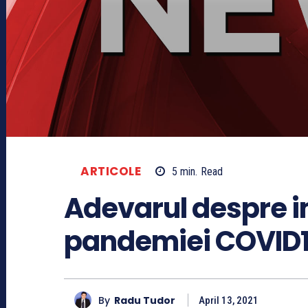
ARTICOLE
5
min.
Read
Adevarul despre im
pandemiei COVID
By
Radu Tudor
April 13, 2021