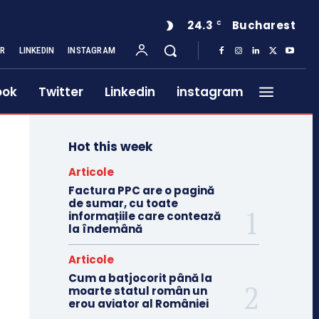
24.3
Bucharest
C
ER
LINKEDIN
INSTAGRAM
ook
Twitter
Linkedin
instagram
Hot this week
Articole
Factura PPC are o pagină
de sumar, cu toate
informațiile care contează
la îndemână
Articole
Cum a batjocorit până la
moarte statul român un
erou aviator al României