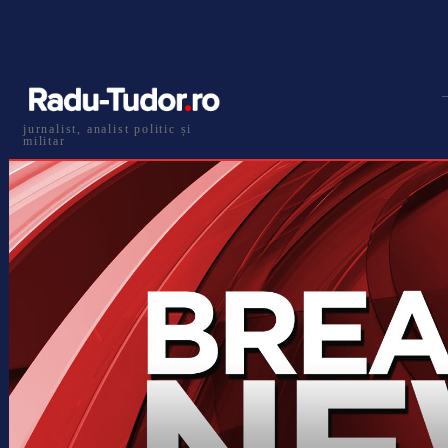
jurnalist, analist politic și
militar