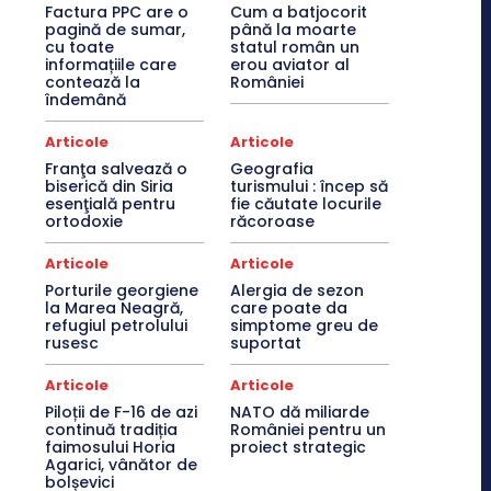
Factura PPC are o
Cum a batjocorit
pagină de sumar,
până la moarte
cu toate
statul român un
informațiile care
erou aviator al
contează la
României
îndemână
Articole
Articole
Franţa salvează o
Geografia
biserică din Siria
turismului : încep să
esenţială pentru
fie căutate locurile
ortodoxie
răcoroase
Articole
Articole
Porturile georgiene
Alergia de sezon
la Marea Neagră,
care poate da
refugiul petrolului
simptome greu de
rusesc
suportat
Articole
Articole
Piloții de F-16 de azi
NATO dă miliarde
continuă tradiția
României pentru un
faimosului Horia
proiect strategic
Agarici, vânător de
bolșevici