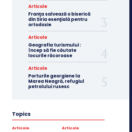
Articole
Franţa salvează o biserică
din Siria esenţială pentru
ortodoxie
Articole
Geografia turismului :
încep să fie căutate
locurile răcoroase
Articole
Porturile georgiene la
Marea Neagră, refugiul
petrolului rusesc
Topics
Articole
Articole