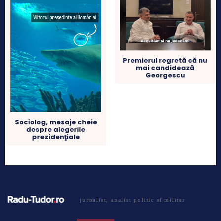
Premierul regretă că nu
mai candidează
Georgescu
Sociolog, mesaje cheie
despre alegerile
prezidenţiale
jurnalist, analist politic si militar