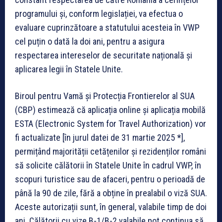
programului și, conform legislației, va efectua o
evaluare cuprinzătoare a statutului acesteia în VWP
cel puțin o dată la doi ani, pentru a asigura
respectarea intereselor de securitate națională și
aplicarea legii în Statele Unite.
Biroul pentru Vamă și Protecția Frontierelor al SUA
(CBP) estimează că aplicația online și aplicația mobilă
ESTA (Electronic System for Travel Authorization) vor
fi actualizate [în jurul datei de 31 martie 2025
*
],
permițând majorității cetățenilor și rezidenților români
să solicite călătorii în Statele Unite în cadrul VWP, în
scopuri turistice sau de afaceri, pentru o perioadă de
până la 90 de zile, fără a obține în prealabil o viză SUA.
Aceste autorizații sunt, în general, valabile timp de doi
ani. Călătorii cu vize B-1/B-2 valabile pot continua să