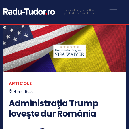
jurnalist, analist
politic si militar
ARTICOLE
4
min.
Read
Administraţia Trump
loveşte dur România