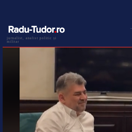
jurnalist, analist politic și
militar