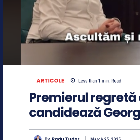
ARTICOLE
Less than 1
min.
Read
Premierul regretă
candidează Geor
By
Radu Tudor
March 25, 2025