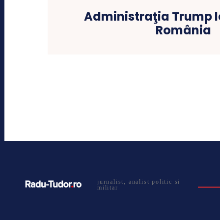
Administraţia Trump l
România
jurnalist, analist politic si
militar