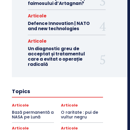
faimosului d’Artagnan?
Articole
Defence Innovation | NATO
and new technologies
Articole
Un diagnostic greu de
acceptat și tratamentul
care a evitat o operație
radicală
Topics
Articole
Articole
Bază permanentă a
O raritate : pui de
NASA pe Lună
vultur negru
Articole
Articole