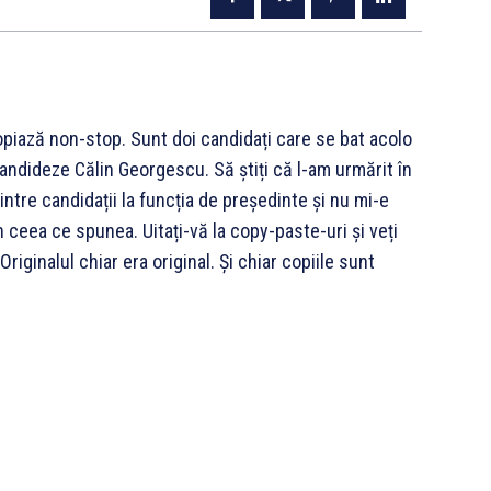
piază non-stop. Sunt doi candidați care se bat acolo
 candideze Călin Georgescu. Să știți că l-am urmărit în
dintre candidații la funcția de președinte și nu mi-e
 ceea ce spunea. Uitați-vă la copy-paste-uri și veți
iginalul chiar era original. Și chiar copiile sunt