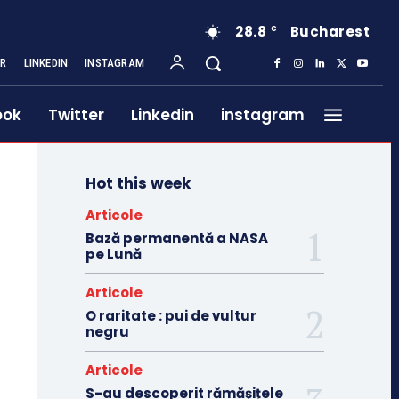
28.8
Bucharest
C
ER
LINKEDIN
INSTAGRAM
ook
Twitter
Linkedin
instagram
Hot this week
Articole
Bază permanentă a NASA
pe Lună
Articole
O raritate : pui de vultur
negru
Articole
S-au descoperit rămășițele