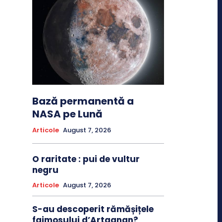
Bază permanentă a
NASA pe Lună
Articole
August 7, 2026
O raritate : pui de vultur
negru
Articole
August 7, 2026
S-au descoperit rămășițele
faimosului d’Artagnan?