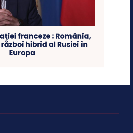
aţiei franceze : România,
ăzboi hibrid al Rusiei în
Europa