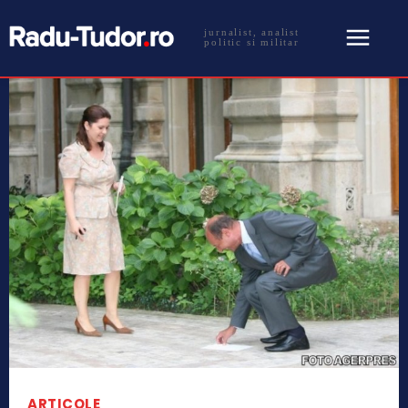
jurnalist, analist
politic si militar
ARTICOLE