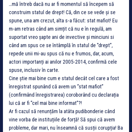
…mă întreb dacă nu ar fi momentul să începem să
construim statul de drept! Că, din ce se vede și se
spune, una am crezut, alta s-a făcut: stat mafiot! Eu
m-am retras când am simțit că nu e în regulă, am
suportat vreo șapte ani de invective și minciuni si
când am spus ce se întâmplă în statul de ”drept”,
repede unii mi-au spus că nu e frumos, dar, acum,
actori importanți ai anilor 2005-2014, confirmă cele
spuse, inclusiv în carte.
Cine știe mai bine cum e statul decât cel c
are a fost
înregistrat spunând că avem un ”stat mafiot”
(confirmând înregistrarea) coroborând cu declarația
lui că ar fi ”cel mai bine informat”?!
Ar fi cazul să renunțăm la atâta pudibonderie când
vine vorba de instituțiile de forță! Să spui că avem
probleme, dar mari, nu înseamnă că susții corupția! Ba