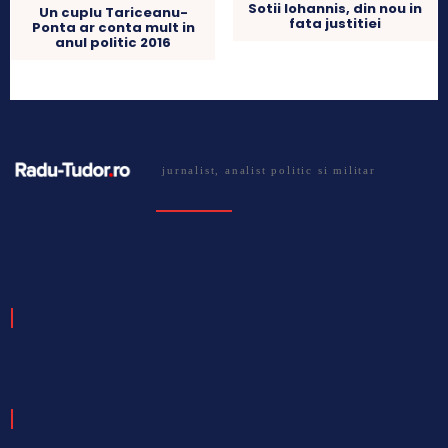
Sotii Iohannis, din nou in
Un cuplu Tariceanu-
fata justitiei
Ponta ar conta mult in
anul politic 2016
jurnalist, analist politic si militar