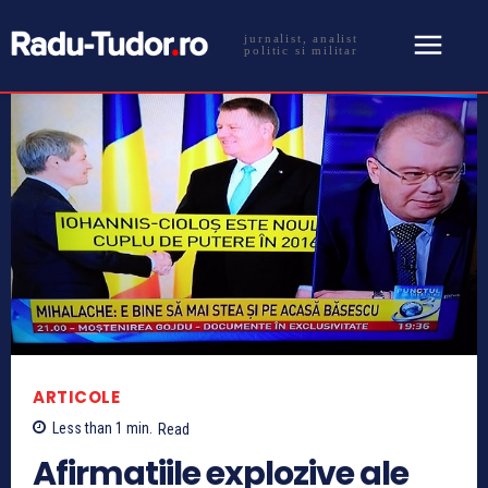
jurnalist, analist
politic si militar
ARTICOLE
Less than 1
min.
Read
Afirmatiile explozive ale