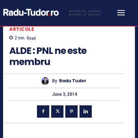
jurnalist, analist
politic si militar
ARTICOLE
2
min.
Read
ALDE : PNL ne este
membru
By
Radu Tudor
June 3, 2014