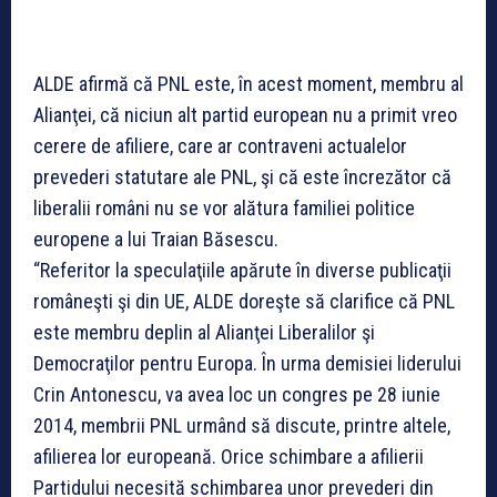
ALDE afirmă că PNL este, în acest moment, membru al
Alianţei, că niciun alt partid european nu a primit vreo
cerere de afiliere, care ar contraveni actualelor
prevederi statutare ale PNL, şi că este încrezător că
liberalii români nu se vor alătura familiei politice
europene a lui Traian Băsescu.
“Referitor la speculaţiile apărute în diverse publicaţii
româneşti şi din UE, ALDE doreşte să clarifice că PNL
este membru deplin al Alianţei Liberalilor şi
Democraţilor pentru Europa. În urma demisiei liderului
Crin Antonescu, va avea loc un congres pe 28 iunie
2014, membrii PNL urmând să discute, printre altele,
afilierea lor europeană. Orice schimbare a afilierii
Partidului necesită schimbarea unor prevederi din