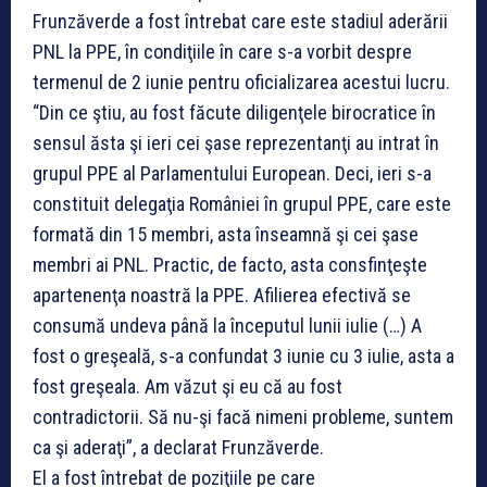
Frunzăverde a fost întrebat care este stadiul aderării
PNL la PPE, în condiţiile în care s-a vorbit despre
termenul de 2 iunie pentru oficializarea acestui lucru.
“Din ce ştiu, au fost făcute diligenţele birocratice în
sensul ăsta şi ieri cei şase reprezentanţi au intrat în
grupul PPE al Parlamentului European. Deci, ieri s-a
constituit delegaţia României în grupul PPE, care este
formată din 15 membri, asta înseamnă şi cei şase
membri ai PNL. Practic, de facto, asta consfinţeşte
apartenenţa noastră la PPE. Afilierea efectivă se
consumă undeva până la începutul lunii iulie (…) A
fost o greşeală, s-a confundat 3 iunie cu 3 iulie, asta a
fost greşeala. Am văzut şi eu că au fost
contradictorii. Să nu-şi facă nimeni probleme, suntem
ca şi aderaţi”, a declarat Frunzăverde.
El a fost întrebat de poziţiile pe care