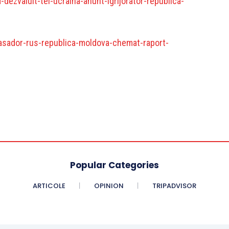
dezvaluit-tel-ucraina-anunt-igrijorator-republica-
asador-rus-republica-moldova-chemat-raport-
Popular Categories
ARTICOLE
OPINION
TRIPADVISOR