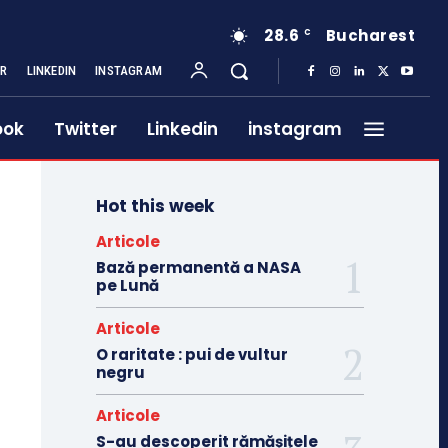
28.6
Bucharest
C
ER
LINKEDIN
INSTAGRAM
ook
Twitter
Linkedin
instagram
Hot this week
Articole
Bază permanentă a NASA
pe Lună
Articole
O raritate : pui de vultur
negru
Articole
S-au descoperit rămășițele