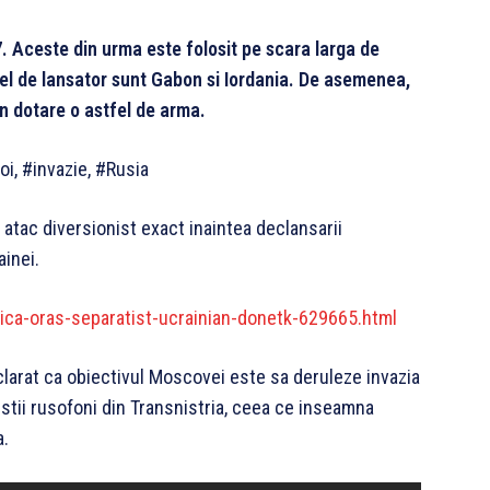
 Aceste din urma este folosit pe scara larga de
fel de lansator sunt Gabon si Iordania. De asemenea,
in dotare o astfel de arma.
oi, #invazie, #Rusia
 atac diversionist exact inaintea declansarii
ainei.
ica-oras-separatist-ucrainian-donetk-629665.html
clarat ca obiectivul Moscovei este sa deruleze invazia
istii rusofoni din Transnistria, ceea ce inseamna
a.