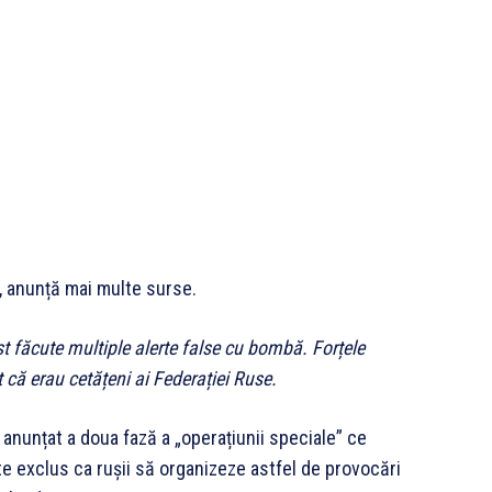
e, anunță mai multe surse.
t făcute multiple alerte false cu bombă. Forțele
it că erau cetățeni ai Federației Ruse.
a anunțat a doua fază a „operațiunii speciale” ce
te exclus ca rușii să organizeze astfel de provocări