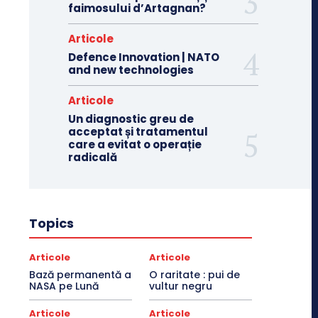
faimosului d’Artagnan?
Articole
Defence Innovation | NATO
and new technologies
Articole
Un diagnostic greu de
acceptat și tratamentul
care a evitat o operație
radicală
Topics
Articole
Articole
Bază permanentă a
O raritate : pui de
NASA pe Lună
vultur negru
Articole
Articole