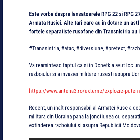
Este vorba despre lansatoarele RPG 22 si RPG 27.
Armata Rusiei. Alte tari care au in dotare un ast
fortele separatiste rusofone din Transnistria au 
#Transnistria, #atac, #diversiune, #pretext, #razb
Va reamintesc faptul ca si in Donetk a avut loc un
razboiului si a invaziei militare rusesti asupra Ucr
https://www.antena3.ro/externe/explozie-putern
Recent, un inalt responsabil al Armatei Ruse a de
militara din Ucraina pana la jonctiunea cu separat
extinderea razboiului si asupra Republicii Moldov