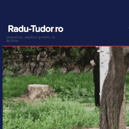
jurnalist, analist politic și
militar