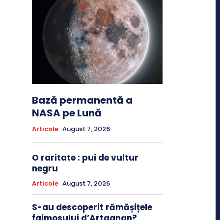
Bază permanentă a
NASA pe Lună
Articole
August 7, 2026
O raritate : pui de vultur
negru
Articole
August 7, 2026
S-au descoperit rămășițele
faimosului d’Artagnan?