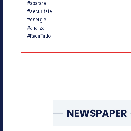
#aparare
#securitate
#energie
#analiza
#RaduTudor