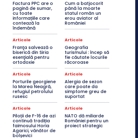
Factura PPC are o
Cum a batjocorit
pagină de sumar,
până la moarte
cu toate
statul român un
informațiile care
erou aviator al
contează la
României
îndemână
Articole
Articole
Franţa salvează o
Geografia
biserică din Siria
turismului : încep să
esenţială pentru
fie căutate locurile
ortodoxie
răcoroase
Articole
Articole
Porturile georgiene
Alergia de sezon
la Marea Neagră,
care poate da
refugiul petrolului
simptome greu de
rusesc
suportat
Articole
Articole
Piloții de F-16 de azi
NATO dă miliarde
continuă tradiția
României pentru un
faimosului Horia
proiect strategic
Agarici, vânător de
bolșevici