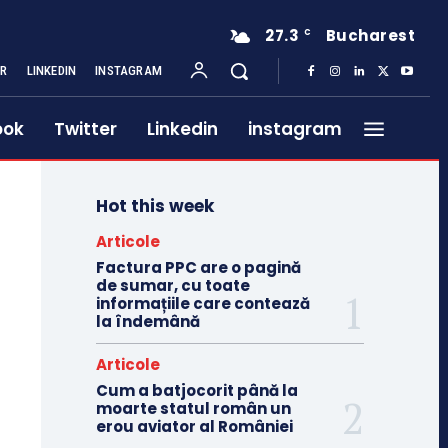
27.3
Bucharest
C
ER
LINKEDIN
INSTAGRAM
ook
Twitter
Linkedin
instagram
Hot this week
Articole
Factura PPC are o pagină
de sumar, cu toate
informațiile care contează
la îndemână
Articole
Cum a batjocorit până la
moarte statul român un
erou aviator al României