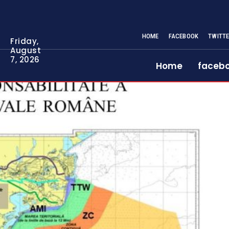
HOME
FACEBOOK
TWITT
Friday,
August
7, 2026
Home
faceb