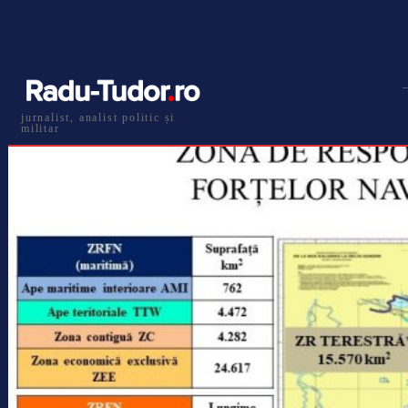
jurnalist, analist politic și
militar