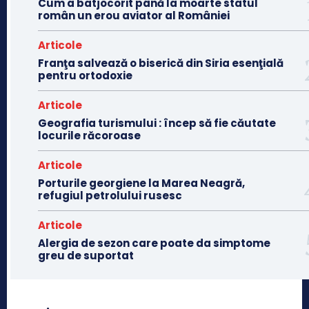
Cum a batjocorit până la moarte statul
român un erou aviator al României
Articole
Franţa salvează o biserică din Siria esenţială
pentru ortodoxie
Articole
Geografia turismului : încep să fie căutate
locurile răcoroase
Articole
Porturile georgiene la Marea Neagră,
refugiul petrolului rusesc
Articole
Alergia de sezon care poate da simptome
greu de suportat