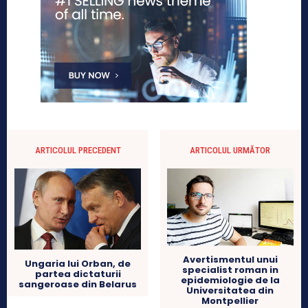
ARTICOLUL PRECEDENT
ARTICOLUL URMĂTOR
Avertismentul unui
Ungaria lui Orban, de
specialist roman in
partea dictaturii
epidemiologie de la
sangeroase din Belarus
Universitatea din
Montpellier