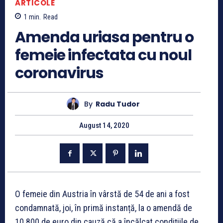
ARTICOLE
1
min.
Read
Amenda uriasa pentru o
femeie infectata cu noul
coronavirus
By
Radu Tudor
August 14, 2020
O femeie din Austria în vârstă de 54 de ani a fost
condamnată, joi, în primă instanță, la o amendă de
10.800 de euro din cauză că a încălcat condițiile de