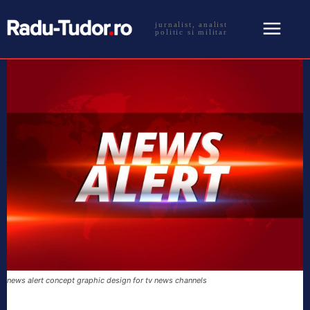
jurnalist, analist
politic si militar
news alert concept graphic design for tv news channels