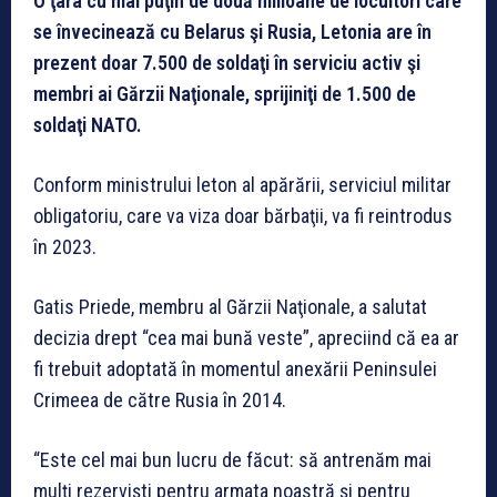
O ţara cu mai puţin de două milioane de locuitori care
se învecinează cu Belarus şi Rusia, Letonia are în
prezent doar 7.500 de soldaţi în serviciu activ şi
membri ai Gărzii Naţionale, sprijiniţi de 1.500 de
soldaţi NATO.
Conform ministrului leton al apărării, serviciul militar
obligatoriu, care va viza doar bărbaţii, va fi reintrodus
în 2023.
Gatis Priede, membru al Gărzii Naţionale, a salutat
decizia drept “cea mai bună veste”, apreciind că ea ar
fi trebuit adoptată în momentul anexării Peninsulei
Crimeea de către Rusia în 2014.
“Este cel mai bun lucru de făcut: să antrenăm mai
mulţi rezervişti pentru armata noastră şi pentru