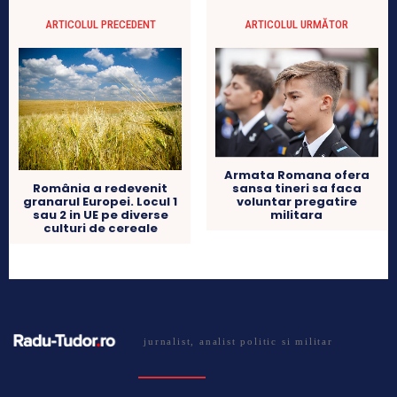
ARTICOLUL PRECEDENT
ARTICOLUL URMĂTOR
Armata Romana ofera
sansa tineri sa faca
România a redevenit
voluntar pregatire
granarul Europei. Locul 1
militara
sau 2 in UE pe diverse
culturi de cereale
jurnalist, analist politic si militar