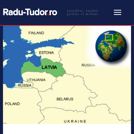
jurnalist, analist
politic si militar