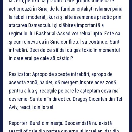
la zero, pentru că practic toate grupusculele care
acţionează în Siria, de la fundamentalişti islamici până
la rebelii moderaţi, kurzi şi alte asemenea practic prin
atacarea Damascului şi slăbirea importantă a
regimului lui Bashar al-Assad vor relua lupta. Este ca
şi cum cineva ca în Siria conflictul să continue. Sunt
întrebări. Deci de ce să dai cu gaz toxic în momentul
în care erai pe cale să câştigi?
Realizator: Apropo de aceste întrebări, apropo de
această zonă, haideţi să mergem înspre acea zonă
pentru a lua şi reacţiile pe care le aşteptam ceva mai
devreme. Suntem în direct cu Dragoş Ciocîrlan din Tel
Aviv, reacţii din Israel.
Reporter: Bună dimineaţa. Deocamdată nu există
reacţii oficale din partea guvernului israelian, dar din