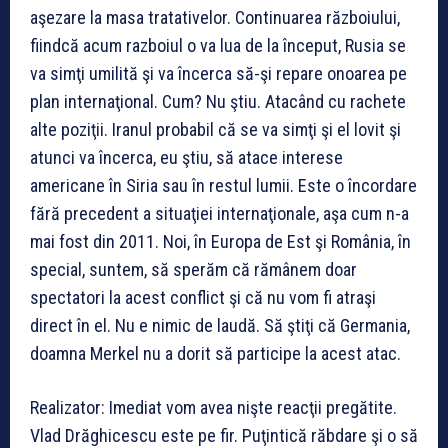
aşezare la masa tratativelor. Continuarea războiului,
fiindcă acum razboiul o va lua de la început, Rusia se
va simţi umilită şi va încerca să-şi repare onoarea pe
plan internaţional. Cum? Nu ştiu. Atacând cu rachete
alte poziţii. Iranul probabil că se va simţi şi el lovit şi
atunci va încerca, eu ştiu, să atace interese
americane în Siria sau în restul lumii. Este o încordare
fără precedent a situaţiei internaţionale, aşa cum n-a
mai fost din 2011. Noi, în Europa de Est şi România, în
special, suntem, să sperăm că rămânem doar
spectatori la acest conflict şi că nu vom fi atraşi
direct în el. Nu e nimic de laudă. Să ştiţi că Germania,
doamna Merkel nu a dorit să participe la acest atac.
Realizator: Imediat vom avea nişte reacţii pregătite.
Vlad Drăghicescu este pe fir. Puţintică răbdare şi o să