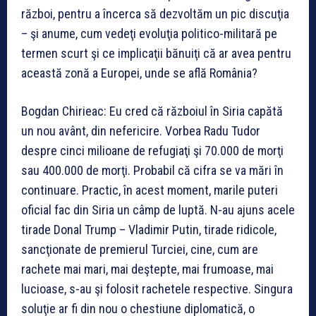
război, pentru a încerca să dezvoltăm un pic discuţia
– şi anume, cum vedeţi evoluţia politico-militară pe
termen scurt şi ce implicaţii bănuiţi că ar avea pentru
această zonă a Europei, unde se află România?
Bogdan Chirieac: Eu cred că războiul în Siria capătă
un nou avânt, din nefericire. Vorbea Radu Tudor
despre cinci milioane de refugiaţi şi 70.000 de morţi
sau 400.000 de morţi. Probabil că cifra se va mări în
continuare. Practic, în acest moment, marile puteri
oficial fac din Siria un câmp de luptă. N-au ajuns acele
tirade Donal Trump – Vladimir Putin, tirade ridicole,
sancţionate de premierul Turciei, cine, cum are
rachete mai mari, mai deştepte, mai frumoase, mai
lucioase, s-au şi folosit rachetele respective. Singura
soluţie ar fi din nou o chestiune diplomatică, o