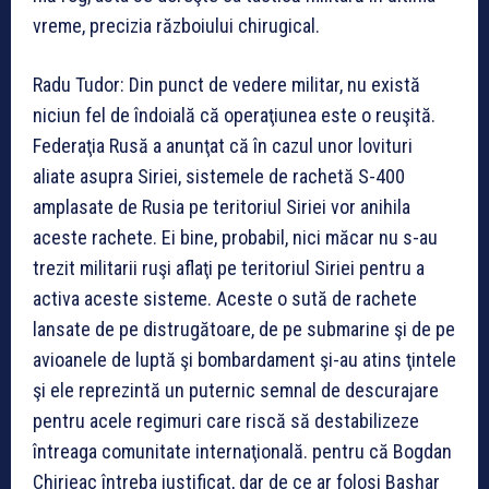
vreme, precizia războiului chirugical.
Radu Tudor: Din punct de vedere militar, nu există
niciun fel de îndoială că operaţiunea este o reuşită.
Federaţia Rusă a anunţat că în cazul unor lovituri
aliate asupra Siriei, sistemele de rachetă S-400
amplasate de Rusia pe teritoriul Siriei vor anihila
aceste rachete. Ei bine, probabil, nici măcar nu s-au
trezit militarii ruşi aflaţi pe teritoriul Siriei pentru a
activa aceste sisteme. Aceste o sută de rachete
lansate de pe distrugătoare, de pe submarine şi de pe
avioanele de luptă şi bombardament şi-au atins ţintele
şi ele reprezintă un puternic semnal de descurajare
pentru acele regimuri care riscă să destabilizeze
întreaga comunitate internaţională. pentru că Bogdan
Chirieac întreba justificat, dar de ce ar folosi Bashar