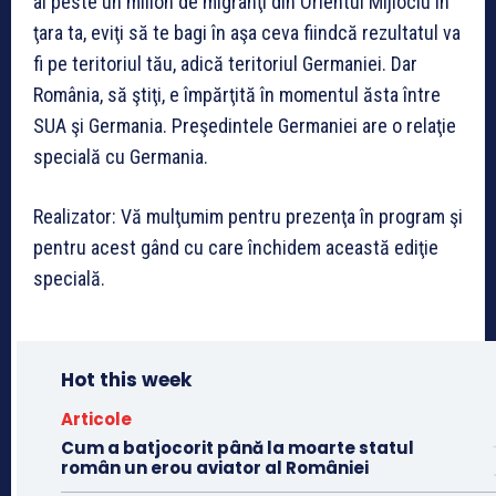
ai peste un milion de migranţi din Orientul Mijlociu în
ţara ta, eviţi să te bagi în aşa ceva fiindcă rezultatul va
fi pe teritoriul tău, adică teritoriul Germaniei. Dar
România, să ştiţi, e împărţită în momentul ăsta între
SUA şi Germania. Preşedintele Germaniei are o relaţie
specială cu Germania.
Realizator: Vă mulţumim pentru prezenţa în program şi
pentru acest gând cu care închidem această ediţie
specială.
Hot this week
Articole
Cum a batjocorit până la moarte statul
român un erou aviator al României