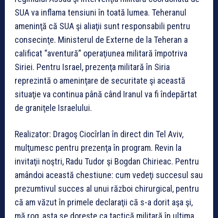
SUA va inflama tensiuni în toată lumea. Teheranul
ameninţă că SUA şi aliaţii sunt responsabili pentru
consecinţe. Ministerul de Externe de la Teheran a
calificat “aventură” operaţiunea militară împotriva
Siriei. Pentru Israel, prezenţa militară în Siria
reprezintă o ameninţare de securitate şi această
situaţie va continua până când Iranul va fi îndepărtat
de graniţele Israelului.
Realizator: Dragoş Ciocîrlan în direct din Tel Aviv,
mulţumesc pentru prezenţa în program. Revin la
invitaţii noştri, Radu Tudor şi Bogdan Chirieac. Pentru
amândoi această chestiune: cum vedeţi succesul sau
prezumtivul succes al unui război chirurgical, pentru
că am văzut în primele declaraţii că s-a dorit aşa şi,
mă rog, asta se doreşte ca tactică militară în ultima