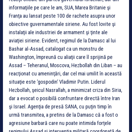
informaţiile pe care le am, SUA, Marea Britanie şi
Franţa au lansat peste 100 de rachete asupra unor
obiective guvernamentale siriene. Au fost lovite şi
instalaţii ale industriei de armament şi ţinte ale
aviaţiei siriene. Evident, regimul de la Damasc al lui
Bashar al-Assad, catalogat ca un monstru de
Washington, împreună cu aliaţii care îl sprijină pe
Assad – Teheranul, Moscova, Hezbollah din Liban – au
reacţionat cu ameninţări, dar cel mai umilit în această
situaţie este ‘gospodin’ Vladimir Putin. Liderul
Hezbollah, şeicul Nasrallah, a minimizat criza din Siria,
dar a evocat o posibilă confruntare directă între Iran
şi Israel. Agenţia de presă SANA, cu puţin timp în
urmă transmitea, a pretins de la Damasc că a fost o
agresiune barbară care nu poate intimida forţele
regimului Assad şi intervenţia militară coordonată de