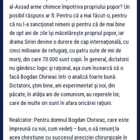
al-Assad arme chimice împotriva propriului popor? Un
posibil răspuns ar fi: Pentru că a mai făcut-o, pentru
că nu l-a sancţionat nimeni şi pentru că de mai bine
de opt ani de zile îşi măcelăreşte propriul popor, iar
drama Siriei devine o durere de cap internaţională, cu
cinci milioane de refugiaţi, cu patru sute de mii de
morţi, din care 70.000 sunt copii. În general, dictatorii
nu gândesc logic şi raţional, aşa cum încearcă să o
facă Bogdan Chirieac într-o analiză foarte bună.
Dictatorii, ştim bine, am experimentat şi noi, din
păcate, în atâţia ani de comunism, au reperele lor,
care de multe ori sunt în afara oricărei raţiuni.
Realizator: Pentru domnul Bogdan Chirieac, care este
împreună cu noi, cum vedeţi – bun, o să renunţ la
acea chestiune cu succesul preciziei chirurgicale în