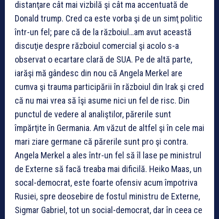
distanţare cât mai vizbilă şi cât ma accentuată de
Donald trump. Cred ca este vorba şi de un simţ politic
într-un fel; pare că de la războiul…am avut această
discuţie despre războiul comercial şi acolo s-a
observat o ecartare clară de SUA. Pe de altă parte,
iarăşi mă gândesc din nou că Angela Merkel are
cumva şi trauma participării în războiul din Irak şi cred
că nu mai vrea să îşi asume nici un fel de risc. Din
punctul de vedere al analiştilor, părerile sunt
împărţite în Germania. Am văzut de altfel şi în cele mai
mari ziare germane că părerile sunt pro şi contra.
Angela Merkel a ales într-un fel să îl lase pe ministrul
de Externe să facă treaba mai dificilă. Heiko Maas, un
socal-democrat, este foarte ofensiv acum împotriva
Rusiei, spre deosebire de fostul ministru de Externe,
Sigmar Gabriel, tot un social-democrat, dar în ceea ce