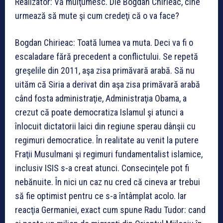
Realizator: Vă mulţumesc. Dle Bogdan Chirieac, cine
urmează să mute şi cum credeţi că o va face?
Bogdan Chirieac: Toată lumea va muta. Deci va fi o
escaladare fără precedent a conflictului. Se repetă
greşelile din 2011, aşa zisa primăvară arabă. Să nu
uităm că Siria a derivat din aşa zisa primăvară arabă
când fosta administraţie, Administraţia Obama, a
crezut că poate democratiza Islamul şi atunci a
înlocuit dictatorii laici din regiune sperau dânşii cu
regimuri democratice. În realitate au venit la putere
Fraţii Musulmani şi regimuri fundamentalist islamice,
inclusiv ISIS s-a creat atunci. Consecinţele pot fi
nebănuite. În nici un caz nu cred că cineva ar trebui
să fie optimist pentru ce s-a întâmplat acolo. Iar
reacţia Germaniei, exact cum spune Radu Tudor: cand