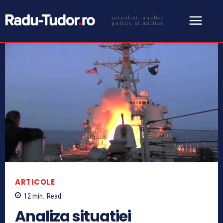
jurnalist, analist
politic si militar
ARTICOLE
12
min.
Read
Analiza situatiei