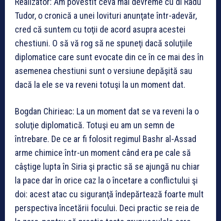
Realizator: Am povestit ceva mai devreme cu dl Radu
Tudor, o cronică a unei lovituri anunţate într-adevăr,
cred că suntem cu toţii de acord asupra acestei
chestiuni. O să vă rog să ne spuneţi dacă soluţiile
diplomatice care sunt evocate din ce în ce mai des în
asemenea chestiuni sunt o versiune depăşită sau
dacă la ele se va reveni totuşi la un moment dat.
Bogdan Chirieac: La un moment dat se va reveni la o
soluţie diplomatică. Totuşi eu am un semn de
întrebare. De ce ar fi folosit regimul Bashr al-Assad
arme chimice într-un moment când era pe cale să
câştige lupta în Siria şi practic să se ajungă nu chiar
la pace dar în orice caz la o încetare a conflictului şi
doi: acest atac cu siguranţă îndepărtează foarte mult
perspectiva încetării focului. Deci practic se reia de