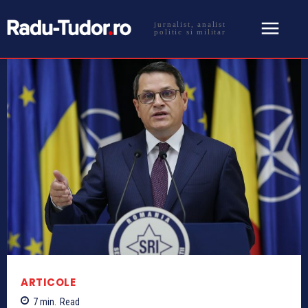
jurnalist, analist
politic si militar
ARTICOLE
7
min.
Read