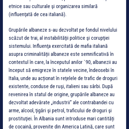
etnice sau culturale şi organizarea similară
(influenţată de cea italiană).
Grupările albaneze s-au dezvoltat pe fondul nivelului
scăzut de trai, al instabilităţii politice şi corupţiei
sistemului. Influenţa exercitată de mafia italiană
asupra criminalității albaneze este semnificativă în
contextul în care, la începutul anilor `90, albanezii au
început să emigreze în statele vecine, îndeosebi în
Italia, unde au acționat în reţelele de trafic de droguri
existente, conduse de ruşi, italieni sau sârbi. După
revenirea în statul de origine, grupările albaneze au
dezvoltat adevărate „industrii” ale contrabandei cu
arme, alcool, ţigări şi petrol, traficului de droguri şi
prostituţiei. În Albania sunt introduse mari cantități
de cocaină, provenite din America Latină, care sunt