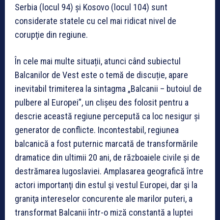
Serbia (locul 94) și Kosovo (locul 104) sunt
considerate statele cu cel mai ridicat nivel de
corupţie din regiune.
În cele mai multe situații, atunci când subiectul
Balcanilor de Vest este o temă de discuție, apare
inevitabil trimiterea la sintagma „Balcanii – butoiul de
pulbere al Europei”, un clișeu des folosit pentru a
descrie această regiune percepută ca loc nesigur și
generator de conflicte. Incontestabil, regiunea
balcanică a fost puternic marcată de transformările
dramatice din ultimii 20 ani, de războaiele civile și de
destrămarea Iugoslaviei. Amplasarea geografică între
actori importanţi din estul şi vestul Europei, dar şi la
graniţa intereselor concurente ale marilor puteri, a
transformat Balcanii într-o miză constantă a luptei