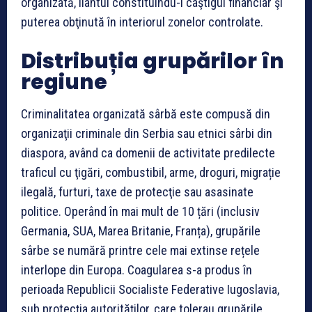
organizată, liantul constituindu-l câştigul financiar şi
puterea obţinută în interiorul zonelor controlate.
Distribuția grupărilor în
regiune
Criminalitatea organizată sârbă este compusă din
organizaţii criminale din Serbia sau etnici sârbi din
diaspora, având ca domenii de activitate predilecte
traficul cu ţigări, combustibil, arme, droguri, migrație
ilegală, furturi, taxe de protecţie sau asasinate
politice. Operând în mai mult de 10 țări (inclusiv
Germania, SUA, Marea Britanie, Franța), grupările
sârbe se numără printre cele mai extinse rețele
interlope din Europa. Coagularea s-a produs în
perioada Republicii Socialiste Federative Iugoslavia,
sub protecţia autorităţilor, care tolerau grupările