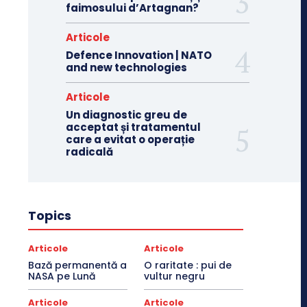
faimosului d’Artagnan?
Articole
Defence Innovation | NATO
and new technologies
Articole
Un diagnostic greu de
acceptat și tratamentul
care a evitat o operație
radicală
Topics
Articole
Articole
Bază permanentă a
O raritate : pui de
NASA pe Lună
vultur negru
Articole
Articole