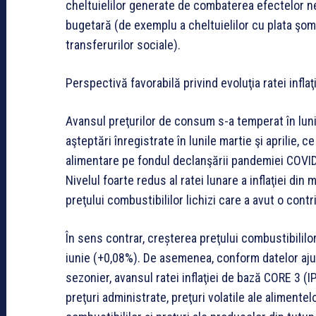
cheltuielilor generate de combaterea efectelor n
bugetară (de exemplu a cheltuielilor cu plata şoma
transferurilor sociale).
Perspectivă favorabilă privind evoluţia ratei inflaţ
Avansul preţurilor de consum s-a temperat în lunil
aşteptări înregistrate în lunile martie şi aprilie,
alimentare pe fondul declanşării pandemiei COVI
Nivelul foarte redus al ratei lunare a inflaţiei di
preţului combustibililor lichizi care a avut o cont
În sens contrar, creșterea preţului combustibililo
iunie (+0,08%). De asemenea, conform datelor aj
sezonier, avansul ratei inflaţiei de bază CORE 3 (I
preţuri administrate, preţuri volatile ale alimentelo