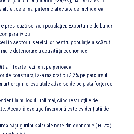
 comerţului cu amănuntul (-24,9%), dar mai ales în
e altfel, cele mai puternic afectate de închiderea
e prestează servicii populaţiei. Exporturile de bunuri
e comparativ cu
ceri în sectorul serviciilor pentru populaţie a scăzut
mare deteriorare a activităţii economice.
t a fi foarte rezilient pe perioada
lor de construcţii s-a majorat cu 3,2% pe parcursul
martie-aprilie, evoluțiile adverse de pe piața forței de
ent la mijlocul lunii mai, când restricţiile de
ate. Această evoluţie favorabilă este evidențiată de
rea câștigurilor salariale nete din economie (+0,7%),
ii producției