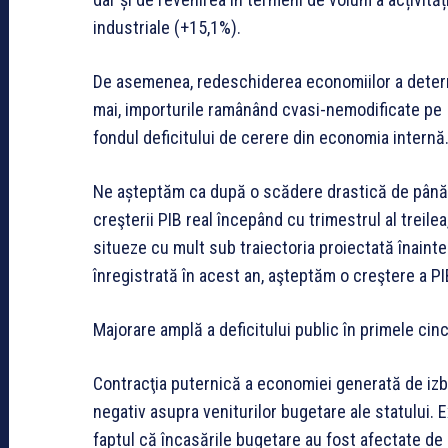
industriale (+15,1%).
De asemenea, redeschiderea economiilor a determi
mai, importurile ramânând cvasi-nemodificate pe
fondul deficitului de cerere din economia internă
Ne așteptăm ca după o scădere drastică de până la
creşterii PIB real începând cu trimestrul al treil
situeze cu mult sub traiectoria proiectată înain
înregistrată în acest an, aşteptăm o creştere a PI
Majorare amplă a deficitului public în primele cinc
Contracţia puternică a economiei generată de iz
negativ asupra veniturilor bugetare ale statului.
faptul că încasările bugetare au fost afectate de 