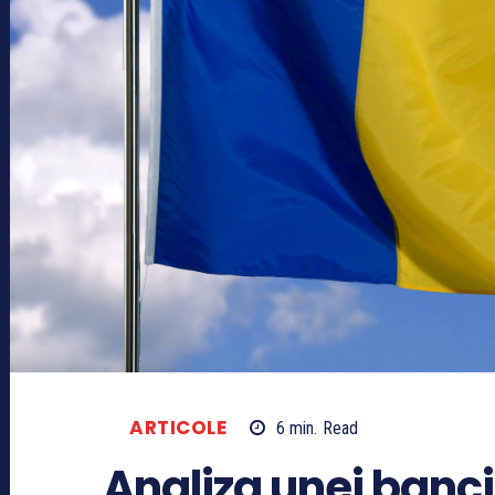
ARTICOLE
6
min.
Read
Analiza unei banci