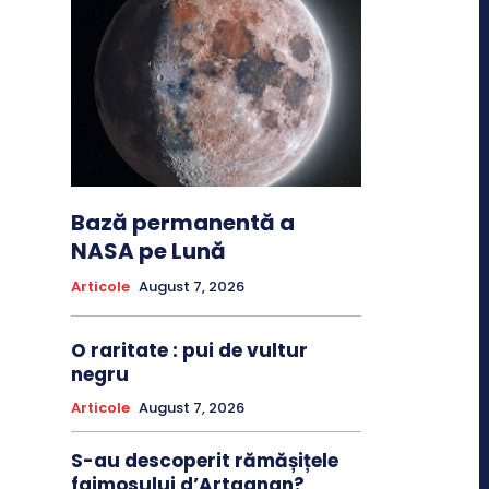
Bază permanentă a
NASA pe Lună
Articole
August 7, 2026
O raritate : pui de vultur
negru
Articole
August 7, 2026
S-au descoperit rămășițele
faimosului d’Artagnan?