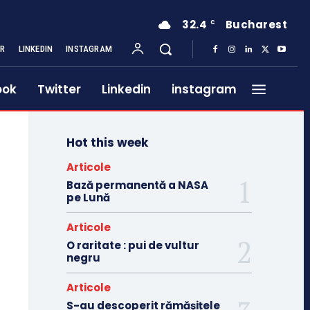
32.4
Bucharest
C
ER
LINKEDIN
INSTAGRAM
ook
Twitter
Linkedin
instagram
Hot this week
Articole
Bază permanentă a NASA
pe Lună
Articole
O raritate : pui de vultur
negru
Articole
S-au descoperit rămășițele