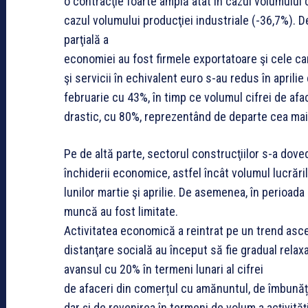
o contracţie foarte amplă atât în cazul volumului
cazul volumului producţiei industriale (-36,7%). D
parţială a
economiei au fost firmele exportatoare şi cele car
şi servicii în echivalent euro s-au redus în aprili
februarie cu 43%, în timp ce volumul cifrei de afa
drastic, cu 80%, reprezentând de departe cea mai 
Pe de altă parte, sectorul construcţiilor s-a dovedi
închiderii economice, astfel încât volumul lucrări
lunilor martie şi aprilie. De asemenea, în perioada 
muncă au fost limitate.
Activitatea economică a reintrat pe un trend ascend
distanţare socială au început să fie gradual relax
avansul cu 20% în termeni lunari al cifrei
de afaceri din comerțul cu amănuntul, de îmbunăți
dar și de revenirea în termeni de volum a acțivităț