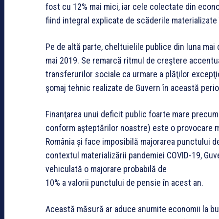
fost cu 12% mai mici, iar cele colectate din econ
fiind integral explicate de scăderile materializate
Pe de altă parte, cheltuielile publice din luna mai
mai 2019. Se remarcă ritmul de creştere accentuat
transferurilor sociale ca urmare a plăţilor excepţ
şomaj tehnic realizate de Guvern în această peri
Finanţarea unui deficit public foarte mare precum
conform aşteptărilor noastre) este o provocare 
România și face imposibilă majorarea punctului de
contextul materializării pandemiei COVID-19, Guv
vehiculată o majorare probabilă de
10% a valorii punctului de pensie în acest an.
Această măsură ar aduce anumite economii la bug