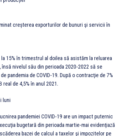
nat creșterea exporturilor de bunuri şi servicii în
.
 15% în trimestrul al doilea să asistăm la reluarea
ea, însă nivelul său din perioada 2020-2022 să se
te de pandemia de COVID-19. După o contracţie de 7%
B real de 4,5% în anul 2021.
i luni
bucnirea pandemiei COVID-19 are un impact puternic
 Execuţia bugetară din perioada martie-mai evidenţiază
scăderea bazei de calcul a taxelor şi impozitelor pe