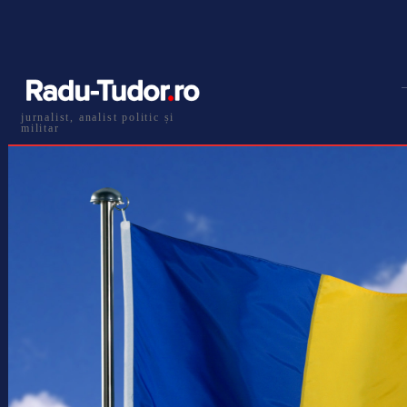
jurnalist, analist politic și
militar