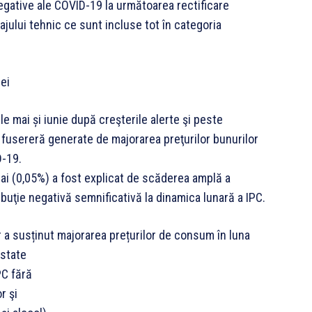
egative ale COVID-19 la următoarea rectificare
jului tehnic ce sunt incluse tot în categoria
iei
e mai și iunie după creşterile alerte şi peste
 ce fusereră generate de majorarea preţurilor bunurilor
D-19.
n mai (0,05%) a fost explicat de scăderea amplă a
ribuţie negativă semnificativă la dinamica lunară a IPC.
r a susținut majorarea prețurilor de consum în luna
ustate
PC fără
r şi