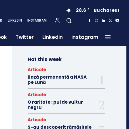
28.6
Bucharest
C
ER
LINKEDIN
INSTAGRAM
ook
Twitter
Linkedin
instagram
Hot this week
Articole
Bază permanentă a NASA
pe Lună
Articole
O raritate : pui de vultur
negru
Articole
S-au descoperit rămășițele