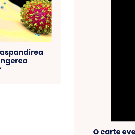
 raspandirea
tingerea
r
O carte eve