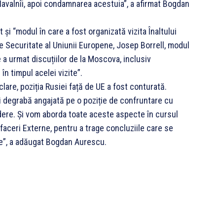
 Navalnîi, apoi condamnarea acestuia”, a afirmat Bogdan
și “modul în care a fost organizată vizita Înaltului
e Securitate al Uniunii Europene, Josep Borrell, modul
 a urmat discuțiilor de la Moscova, inclusiv
în timpul acelei vizite”.
are, poziția Rusiei față de UE a fost conturată.
 degrabă angajată pe o poziție de confruntare cu
ere. Și vom aborda toate aceste aspecte în cursul
 Afaceri Externe, pentru a trage concluziile care se
re”, a adăugat Bogdan Aurescu.