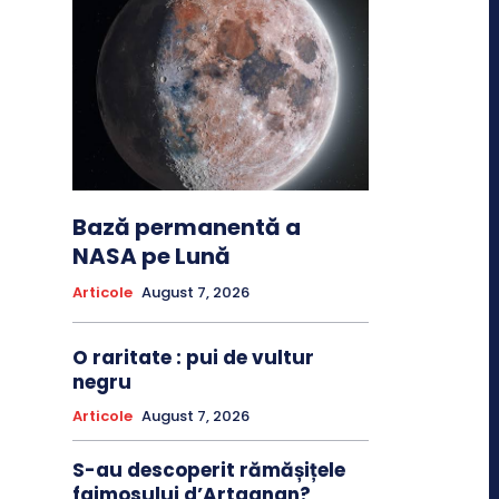
Bază permanentă a
NASA pe Lună
Articole
August 7, 2026
O raritate : pui de vultur
negru
Articole
August 7, 2026
S-au descoperit rămășițele
faimosului d’Artagnan?