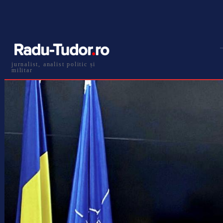
jurnalist, analist politic și
militar