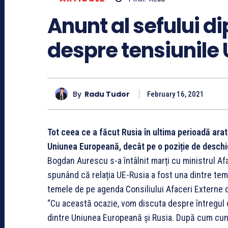
Anunt al sefului 
despre tensiunile
By
Radu Tudor
February 16, 2021
Tot ceea ce a făcut Rusia în ultima perioadă ara
Uniunea Europeană, decât pe o poziție de deschi
Bogdan Aurescu s-a întâlnit marți cu ministrul Afa
spunând că relația UE-Rusia a fost una dintre temel
temele de pe agenda Consiliului Afaceri Externe di
“Cu această ocazie, vom discuta despre întregul co
dintre Uniunea Europeană și Rusia. După cum cuno