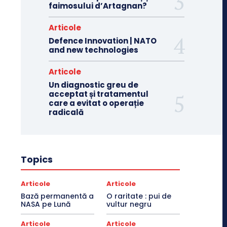
faimosului d’Artagnan?
Articole
Defence Innovation | NATO
and new technologies
Articole
Un diagnostic greu de
acceptat și tratamentul
care a evitat o operație
radicală
Topics
Articole
Articole
Bază permanentă a
O raritate : pui de
NASA pe Lună
vultur negru
Articole
Articole