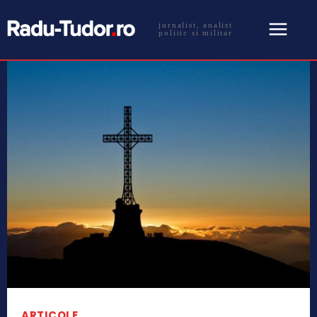
jurnalist, analist
politic si militar
ARTICOLE