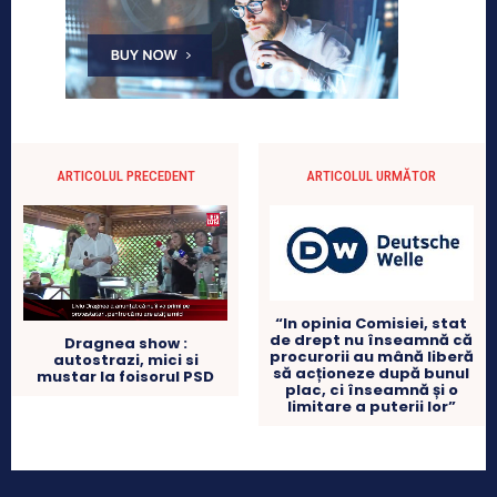
ARTICOLUL PRECEDENT
ARTICOLUL URMĂTOR
“In opinia Comisiei, stat
de drept nu înseamnă că
Dragnea show :
procurorii au mână liberă
autostrazi, mici si
să acționeze după bunul
mustar la foisorul PSD
plac, ci înseamnă și o
limitare a puterii lor”