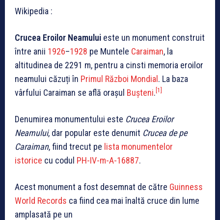
Wikipedia :
Crucea Eroilor Neamului
este un monument construit
între anii
1926
–
1928
pe Muntele
Caraiman
, la
altitudinea de 2291 m, pentru a cinsti memoria eroilor
neamului căzuți în
Primul Război Mondial
. La baza
[1]
vârfului Caraiman se află orașul
Bușteni
.
Denumirea monumentului este
Crucea Eroilor
Neamului
, dar popular este denumit
Crucea de pe
Caraiman
, fiind trecut pe
lista monumentelor
istorice
cu codul
PH-IV-m-A-16887
.
Acest monument a fost desemnat de către
Guinness
World Records
ca fiind cea mai înaltă cruce din lume
amplasată pe un