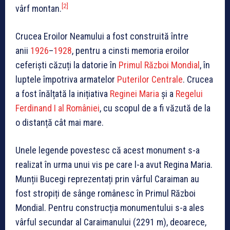
[2]
vârf montan.
Crucea Eroilor Neamului a fost construită între
anii
1926
–
1928
, pentru a cinsti memoria eroilor
ceferiști căzuți la datorie în
Primul Război Mondial
, în
luptele împotriva armatelor
Puterilor Centrale
. Crucea
a fost înălțată la inițiativa
Reginei Maria
și a
Regelui
Ferdinand I al României
, cu scopul de a fi văzută de la
o distanță cât mai mare.
Unele legende povestesc că acest monument s-a
realizat în urma unui vis pe care l-a avut Regina Maria.
Munții Bucegi reprezentați prin vârful Caraiman au
fost stropiți de sânge românesc în Primul Război
Mondial. Pentru construcția monumentului s-a ales
vârful secundar al Caraimanului (2291 m), deoarece,