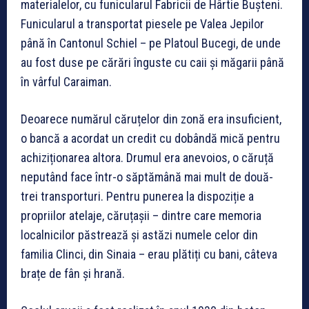
materialelor, cu funicularul Fabricii de Hârtie Bușteni.
Funicularul a transportat piesele pe Valea Jepilor
până în Cantonul Schiel – pe Platoul Bucegi, de unde
au fost duse pe cărări înguste cu caii și măgarii până
în vârful Caraiman.
Deoarece numărul căruțelor din zonă era insuficient,
o bancă a acordat un credit cu dobândă mică pentru
achiziționarea altora. Drumul era anevoios, o căruță
neputând face într-o săptămână mai mult de două-
trei transporturi. Pentru punerea la dispoziție a
propriilor atelaje, căruțașii – dintre care memoria
localnicilor păstrează și astăzi numele celor din
familia Clinci, din Sinaia – erau plătiți cu bani, câteva
brațe de fân și hrană.