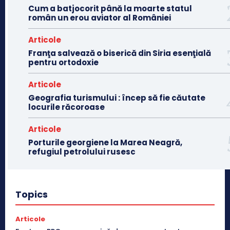
Cum a batjocorit până la moarte statul
român un erou aviator al României
Articole
Franţa salvează o biserică din Siria esenţială
pentru ortodoxie
Articole
Geografia turismului : încep să fie căutate
locurile răcoroase
Articole
Porturile georgiene la Marea Neagră,
refugiul petrolului rusesc
Topics
Articole