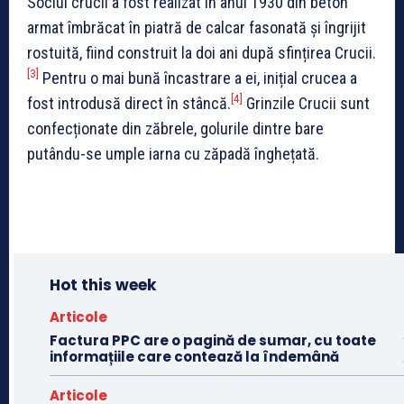
Soclul crucii a fost realizat în anul 1930 din beton
armat îmbrăcat în piatră de calcar fasonată și îngrijit
rostuită, fiind construit la doi ani după sfințirea Crucii.
[3]
Pentru o mai bună încastrare a ei, inițial crucea a
[4]
fost introdusă direct în stâncă.
Grinzile Crucii sunt
confecționate din zăbrele, golurile dintre bare
putându-se umple iarna cu zăpadă înghețată.
Hot this week
Articole
Factura PPC are o pagină de sumar, cu toate
informațiile care contează la îndemână
Articole