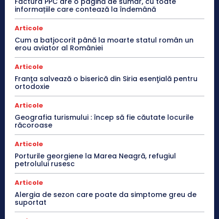
Factura PPC are o pagină de sumar, cu toate
informațiile care contează la îndemână
Articole
Cum a batjocorit până la moarte statul român un
erou aviator al României
Articole
Franţa salvează o biserică din Siria esenţială pentru
ortodoxie
Articole
Geografia turismului : încep să fie căutate locurile
răcoroase
Articole
Porturile georgiene la Marea Neagră, refugiul
petrolului rusesc
Articole
Alergia de sezon care poate da simptome greu de
suportat